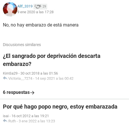
Allf_3319
29
9 ene 2020 a las 17:28
No, no hay embarazo de está manera
Discusiones similares
¿El sangrado por deprivación descarta
embarazo?
KimSa29
-
30 oct 2018 a las 01:56
Victoria__7274
-
14 sep 2021 a las 00:42
6 respuestas
Por qué hago popo negro, estoy embarazada
isai
-
16 oct 2012 a las 19:21
Ruth
-
3 ene 2022 a las 13:23