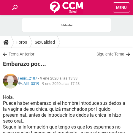
MENU
INICIO
FOROS
Foros
Sexualidad
SALUD
Tema Anterior
Siguiente Tema
Embarazo por....
FAMILIA
Fenic_2187
- 9 ene 2020 a las 13:33
NUTRICIÓN
Allf_3319
-
9 ene 2020 a las 17:28
Hola,
BIENESTAR
Puede haber embarazo si el hombre introduce sus dedos a
la vagina de su chica, quizá manchados por liquido
SEXUALIDAD
preseminal..antes de introducir los dedos la chica le hizo
sexo oral...
Segun la información que tengo es que los espermas no
GLOSARIO
viven mucho tiempo en el ambiente...y con el sexo oral me