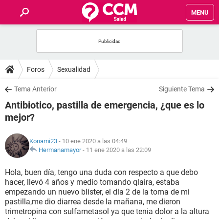
MENU
INICIO
FOROS
Foros
Sexualidad
SALUD
Tema Anterior
Siguiente Tema
Antibiotico, pastilla de emergencia, ¿que es lo
FAMILIA
mejor?
NUTRICIÓN
Konami23
- 10 ene 2020 a las 04:49
Hermanamayor
-
11 ene 2020 a las 22:09
BIENESTAR
Hola, buen día, tengo una duda con respecto a que debo
hacer, llevó 4 años y medio tomando qlaira, estaba
SEXUALIDAD
empezando un nuevo blíster, el día 2 de la toma de mi
pastilla,me dio diarrea desde la mañana, me dieron
trimetropina con sulfametasol ya que tenia dolor a la altura
GLOSARIO