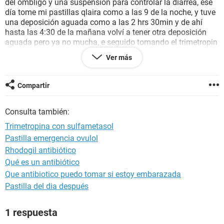
del ombligo y una suspensión para controlar la diarrea, ese
día tome mi pastillas qlaira como a las 9 de la noche, y tuve
una deposición aguada como a las 2 hrs 30min y de ahí
hasta las 4:30 de la mañana volví a tener otra deposición
aguada pero ya no mucha, e seguido tomando el trimetropin
con sulfa,se que mi anticonceptivo no se absorbió, pero si
Ver más
llegara a tener relaciones con mi pareja,y utilizara la pastilla
del día siguiente, puedo quedar embarazada? Debo usar un
método de barrera? Muchas gracias por su ayuda
Compartir
Consulta también:
Trimetropina con sulfametasol
Pastilla emergencia ovulol
Rhodogil antibiótico
Qué es un antibiótico
Que antibiotico puedo tomar si estoy embarazada
Pastilla del dia después
1 respuesta