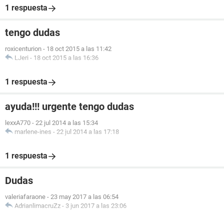
1 respuesta
tengo dudas
roxicenturion
-
18 oct 2015 a las 11:42
LJeri
-
18 oct 2015 a las 16:36
1 respuesta
ayuda!!! urgente tengo dudas
lexxA770
-
22 jul 2014 a las 15:34
marlene-ines
-
22 jul 2014 a las 17:18
1 respuesta
Dudas
valeriafaraone
-
23 may 2017 a las 06:54
AdrianlimacruZz
-
3 jun 2017 a las 23:06