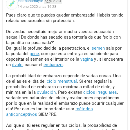
Hermanamayor
2.224
14 ene 2020 a las 16:28
Pues claro que te puedes quedar embarazada! Habéis tenido
relaciones sexuales sin protección.
De verdad necesitais mejorar mucho vuestra educación
sexual! De donde has sacado esa tontería de que "solo con
la puntita no pasa nada?"
Da igual la profundidad de la penetracion, el
semen
sale por
la punta del
pene
, con que esta entre ya es suficiente para
depositar el semen en el interior de la
vagina
y , si encuentra
un
óvulo
, causar el
embarazo
.
La probabilidad de embarazo depende de varias cosas. Una
de ellas es el día del
ciclo menstrual
. Si eres regular la
probabilidad de embarazo es máxima a mitad de ciclo, y
mínima en la la
ovulación
. Pero existen
ciclos irregulares
,
variaciones naturales del ciclo y ovulaciones espontáneas
por lo que en la realidad el embarazo puede ocurrir cualquier
día! Por eso es tan importante usar
métodos
anticonceptivos
SIEMPRE.
Así que si tú eres regular en tus ciclos, la probabilidad de