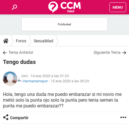
MENU
INICIO
FOROS
Foros
Sexualidad
SALUD
Tema Anterior
Siguiente Tema
Tengo dudas
FAMILIA
.....lom
- 14 ene 2020 a las 01:23
NUTRICIÓN
Hermanamayor
-
15 ene 2020 a las 00:29
Hola, tengo una duda me puedo embarazar si mi novio me
BIENESTAR
metió solo la punta ojo solo la punta pero tenía semen la
punta me puedo embarazar??
SEXUALIDAD
Compartir
GLOSARIO