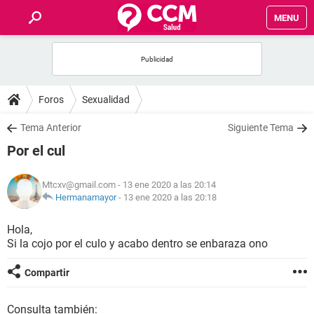
MENU
INICIO
FOROS
Foros
Sexualidad
SALUD
Tema Anterior
Siguiente Tema
Por el cul
FAMILIA
Mtcxv@gmail.com
- 13 ene 2020 a las 20:14
NUTRICIÓN
Hermanamayor
-
13 ene 2020 a las 20:18
Hola,
BIENESTAR
Si la cojo por el culo y acabo dentro se enbaraza ono
SEXUALIDAD
Compartir
GLOSARIO
Consulta también: