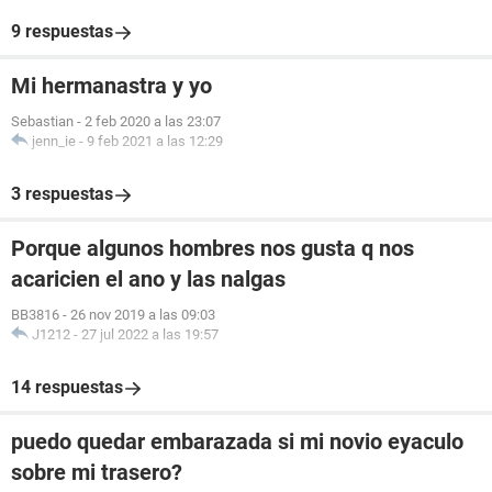
9 respuestas
Mi hermanastra y yo
Sebastian
-
2 feb 2020 a las 23:07
jenn_ie
-
9 feb 2021 a las 12:29
3 respuestas
Porque algunos hombres nos gusta q nos
acaricien el ano y las nalgas
BB3816
-
26 nov 2019 a las 09:03
J1212
-
27 jul 2022 a las 19:57
14 respuestas
puedo quedar embarazada si mi novio eyaculo
sobre mi trasero?