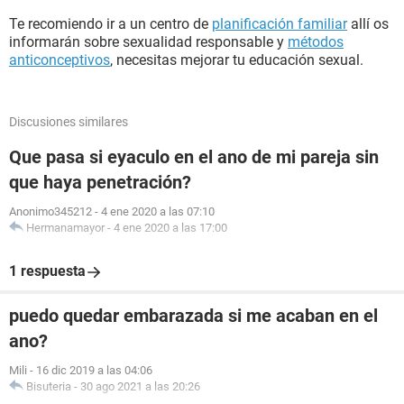
Te recomiendo ir a un centro de
planificación familiar
allí os
informarán sobre sexualidad responsable y
métodos
anticonceptivos
, necesitas mejorar tu educación sexual.
Discusiones similares
Que pasa si eyaculo en el ano de mi pareja sin
que haya penetración?
Anonimo345212
-
4 ene 2020 a las 07:10
Hermanamayor
-
4 ene 2020 a las 17:00
1 respuesta
puedo quedar embarazada si me acaban en el
ano?
Mili
-
16 dic 2019 a las 04:06
Bisuteria
-
30 ago 2021 a las 20:26