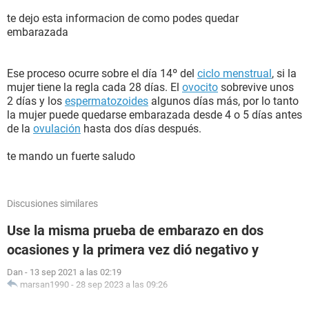
te dejo esta informacion de como podes quedar
embarazada
Ese proceso ocurre sobre el día 14º del
ciclo menstrual
, si la
mujer tiene la regla cada 28 días. El
ovocito
sobrevive unos
2 días y los
espermatozoides
algunos días más, por lo tanto
la mujer puede quedarse embarazada desde 4 o 5 días antes
de la
ovulación
hasta dos días después.
te mando un fuerte saludo
Discusiones similares
Use la misma prueba de embarazo en dos
ocasiones y la primera vez dió negativo y
Dan
-
13 sep 2021 a las 02:19
marsan1990
-
28 sep 2023 a las 09:26