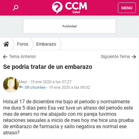
MENU
INICIO
FOROS
Foros
Embarazo
SALUD
Tema Anterior
Siguiente Tema
Se podria tratar de un embarazo
FAMILIA
Mayi
- 19 ene 2020 a las 07:27
NUTRICIÓN
SR.chumlee
-
19 ene 2020 a las 09:32
Hola,el 17 de diciembre me bajo el periodo y normalmente
BIENESTAR
me dura 5 dias pero Esa vez tuve un atraso del periodo este
mes de enero no me abajado con mi pareja tuvimos
SEXUALIDAD
relaciones sexuales a inicio de mes hoy me hice una prueba
de embarazo de farmacia y salio negativa es normal ese
atraso?
GLOSARIO