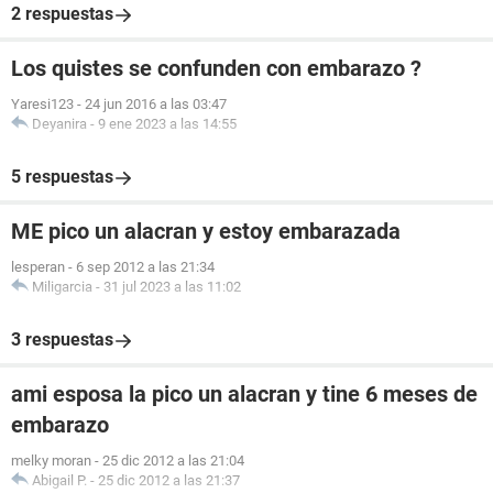
2 respuestas
Los quistes se confunden con embarazo ?
Yaresi123
-
24 jun 2016 a las 03:47
Deyanira
-
9 ene 2023 a las 14:55
5 respuestas
ME pico un alacran y estoy embarazada
lesperan
-
6 sep 2012 a las 21:34
Miligarcia
-
31 jul 2023 a las 11:02
3 respuestas
ami esposa la pico un alacran y tine 6 meses de
embarazo
melky moran
-
25 dic 2012 a las 21:04
Abigail P.
-
25 dic 2012 a las 21:37