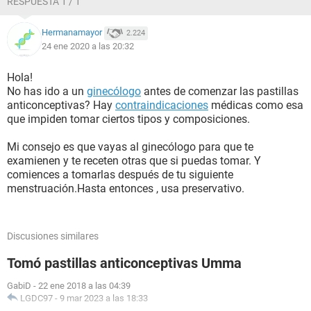
RESPUESTA 1 / 1
Hermanamayor
2.224
24 ene 2020 a las 20:32
Hola!
No has ido a un
ginecólogo
antes de comenzar las pastillas
anticonceptivas? Hay
contraindicaciones
médicas como esa
que impiden tomar ciertos tipos y composiciones.
Mi consejo es que vayas al ginecólogo para que te
examienen y te receten otras que si puedas tomar. Y
comiences a tomarlas después de tu siguiente
menstruación.Hasta entonces , usa preservativo.
Discusiones similares
Tomó pastillas anticonceptivas Umma
GabiD
-
22 ene 2018 a las 04:39
LGDC97
-
9 mar 2023 a las 18:33