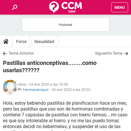
MENU
INICIO
FOROS
Foros
Sexualidad
SALUD
Tema Anterior
Siguiente Tema
Pastillas anticonceptivas........como
FAMILIA
usarlas??????
NUTRICIÓN
vileia
- 24 ene 2020 a las 19:56
Hermanamayor
-
24 ene 2020 a las 20:32
BIENESTAR
Hola, estoy bebiendo pastillas de planificacion hace un mes,
pero las pastillas que uso son de hormonas combinadas y
SEXUALIDAD
contiene 7 capsulas de pastillas con hierro ferroso....mi caso
es que soy intolerable al hierro, y no me las puedo tomar,
entonces decidi no bebermelas, y suspender el uso de las
GLOSARIO