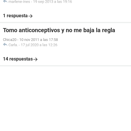
marlene-ines
-
19 sep 2013 a las 19:16
1 respuesta
Tomo anticonceptivos y no me baja la regla
Chica20
-
10 nov 2011 a las 17:58
Carla.
-
17 jul 2020 a las 12:26
14 respuestas