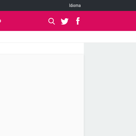
Idioma
O