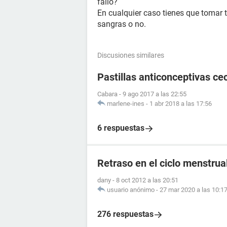
fallo?
En cualquier caso tienes que tomar 
sangras o no.
Discusiones similares
Pastillas anticonceptivas cec
Cabara
-
9 ago 2017 a las 22:55
marlene-ines
-
1 abr 2018 a las 17:56
6 respuestas
Retraso en el ciclo menstrual
dany
-
8 oct 2012 a las 20:51
usuario anónimo
-
27 mar 2020 a las 10:1
276 respuestas