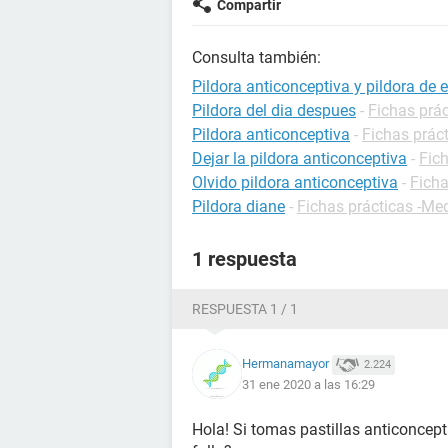
Compartir
Consulta también:
Pildora anticonceptiva y pildora de
Pildora del dia despues
-
Fichas prá
Pildora anticonceptiva
-
Fichas prác
Dejar la pildora anticonceptiva
-
Fic
Olvido pildora anticonceptiva
-
Ficha
Pildora diane
-
Fichas prácticas -M
1 respuesta
RESPUESTA 1 / 1
Hermanamayor
2.224
31 ene 2020 a las 16:29
Hola! Si tomas pastillas anticoncep