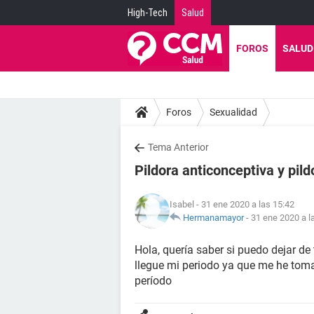
High-Tech
Salud
FOROS
SALUD
Foros
Sexualidad
Tema Anterior
Pildora anticonceptiva y pil
Isabel
- 31 ene 2020 a las 15:42
Hermanamayor
-
31 ene 2020 a l
Hola, quería saber si puedo dejar de
llegue mi periodo ya que me he toma
período