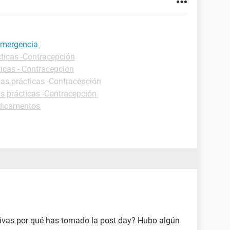
 emergencia
cticas -Contracepción
ticas - Contracepción
has prácticas -Contracepción
s prácticas -Contracepción
edicamentos
tivas por qué has tomado la post day? Hubo algún