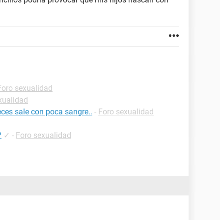
Foro sexualidad
xualidad
ces sale con poca sangre..
-
Foro sexualidad
?
✓
-
Foro sexualidad