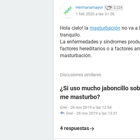
Hermanamayor
2.224
1 feb 2020 a las 01:56
Hola cielo! la
masturbación
no va a h
tranquilo.
La enfermedades y síndromes produc
factores hereditarios o a factores a
masturbación.
Discusiones similares
¿Si uso mucho jaboncillo sob
me masturbo?
Grel
-
26 nov 2019 a las 12:54
Grel
-
28 nov 2019 a las 13:31
4 respuestas