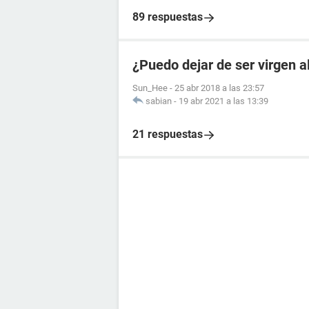
89 respuestas
¿Puedo dejar de ser virgen 
Sun_Hee
-
25 abr 2018 a las 23:57
sabian
-
19 abr 2021 a las 13:39
21 respuestas