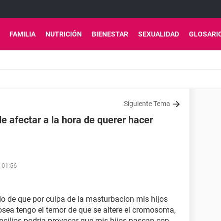
FAMILIA
NUTRICIÓN
BIENESTAR
SEXUALIDAD
GLOSARI
Siguiente Tema
 afectar a la hora de querer hacer
s 01:56
 de que por culpa de la masturbacion mis hijos
sea tengo el temor de que se altere el cromosoma,
encilios podria provocar que mis hijos nascan con