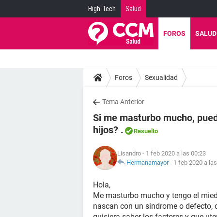
High-Tech
Salud
FOROS
SALUD
Foros
Sexualidad
Tema Anterior
Si me masturbo mucho, puede
hijos? .
Resuelto
Lisandro
- 1 feb 2020 a las 00:23
Hermanamayor
-
1 feb 2020 a la
Hola,
Me masturbo mucho y tengo el miedo
nascan con un sindrome o defecto, o
quisiera saber los factores y que ut