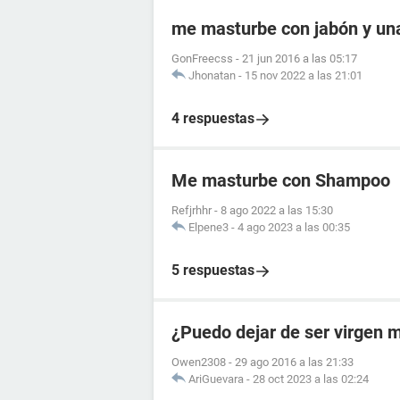
me masturbe con jabón y una 
GonFreecss
-
21 jun 2016 a las 05:17
Jhonatan
-
15 nov 2022 a las 21:01
4 respuestas
Me masturbe con Shampoo
Refjrhhr
-
8 ago 2022 a las 15:30
Elpene3
-
4 ago 2023 a las 00:35
5 respuestas
¿Puedo dejar de ser virgen 
Owen2308
-
29 ago 2016 a las 21:33
AriGuevara
-
28 oct 2023 a las 02:24