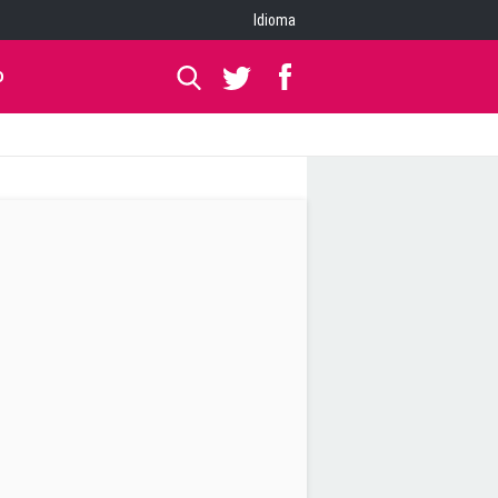
Idioma
O