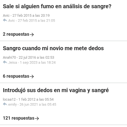
Sale si alguien fumo en análisis de sangre?
Avic
-
27 feb 2015 a las 20:19
Avic
-
27 feb 2015 a las 21:05
2 respuestas
Sangro cuando mi novio me mete dedos
Anahi70
-
22 jul 2016 a las 02:53
Jeisa
-
1 sep 2023 a las 18:24
6 respuestas
Introdujó sus dedos en mi vagina y sangré
locaa12
-
1 feb 2012 a las 05:54
emily
-
26 jun 2021 a las 05:45
121 respuestas