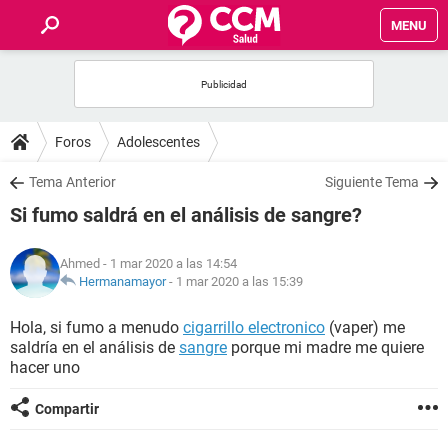
MENU
INICIO
FOROS
Foros
Adolescentes
SALUD
Tema Anterior
Siguiente Tema
Si fumo saldrá en el análisis de sangre?
FAMILIA
Ahmed
- 1 mar 2020 a las 14:54
NUTRICIÓN
Hermanamayor
-
1 mar 2020 a las 15:39
Hola, si fumo a menudo
cigarrillo electronico
(vaper) me
BIENESTAR
saldría en el análisis de
sangre
porque mi madre me quiere
hacer uno
SEXUALIDAD
Compartir
GLOSARIO