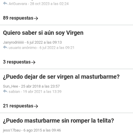
AriGuevara
-
28 oct 2023 a las 02:24
89 respuestas
Quiero saber si aún soy Virgen
Janyrodriiiiiii
-
6 jul 2022 a las 09:13
usuario anónimo
-
6 jul 2022 a las 09:21
3 respuestas
¿Puedo dejar de ser virgen al masturbarme?
Sun_Hee
-
25 abr 2018 a las 23:57
sabian
-
19 abr 2021 a las 13:39
21 respuestas
¿Puedo masturbarme sin romper la telita?
jess17bau
-
6 ago 2015 a las 09:46