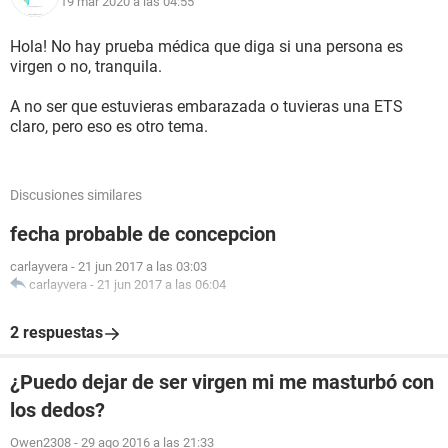
19 mar 2020 a las 04:55
Hola! No hay prueba médica que diga si una persona es
virgen o no, tranquila.
A no ser que estuvieras embarazada o tuvieras una ETS
claro, pero eso es otro tema.
Discusiones similares
fecha probable de concepcion
carlayvera
-
21 jun 2017 a las 03:03
carlayvera
-
21 jun 2017 a las 06:04
2 respuestas
¿Puedo dejar de ser virgen mi me masturbó con
los dedos?
Owen2308
-
29 ago 2016 a las 21:33