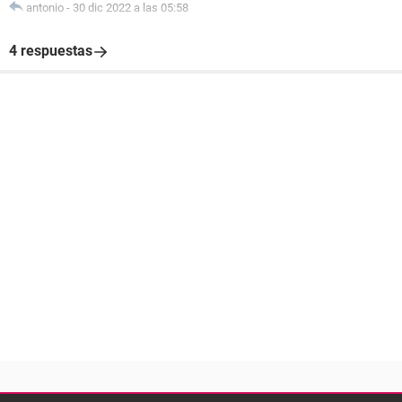
antonio
-
30 dic 2022 a las 05:58
4 respuestas