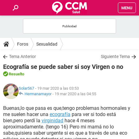
MENU
INICIO
FOROS
Foros
Sexualidad
SALUD
Tema Anterior
Siguiente Tema
Ecografía se puede saber si soy Virgen o no
FAMILIA
Resuelto
NUTRICIÓN
Solar567
- 19 mar 2020 a las 03:53
Hermanamayor
-
19 mar 2020 a las 04:55
BIENESTAR
Buenas,lo que pasa es que,tengo problemas hormonales y
me suelen hacer una
ecografía
para ver si todo está
SEXUALIDAD
bien,pero perdí la
virginidad
hace 4 meses
aproximadamente. (tengo 16) Pero mi mamá no lo
sabe,quisiera saber urgente si es que a través de una eco
GLOSARIO