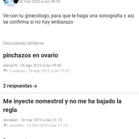
20 mar 2020 a las 09:30
Ve con tu ginecólogo, para que te haga una sonografia y así
se confirma si no hay embarazo
Discusiones similares
pinchazos en ovario
elena79
-
24 ago 2012 a las 09:45
c-salinas
-
24 ago 2012 a las 17:07
2 respuestas
Me inyecte nomestrol y no me ha bajado la
regla
Annabel
-
16 mar 2019 a las 01:10
Jennifer
-
14 feb 2023 a las 11:15