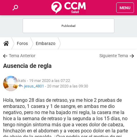
MENU
INICIO
FOROS
Foros
Embarazo
SALUD
Tema Anterior
Siguiente Tema
Ausencia de regla
FAMILIA
kats
- 19 mar 2020 a las 07:22
NUTRICIÓN
jesus_4801
-
20 mar 2020 a las 09:30
Hola, tengo 28 días de retraso, ya me hice 2 pruebas de
BIENESTAR
embarazo, 1 casera y 1 de sangre, en ambas me dio
negativo, pero no me ha bajado mi regla, la casera me la
SEXUALIDAD
hice a la semana de retraso y la segunda a los 15 días, no
tengo ningún síntoma más que a veces dolor de cabeza,
hinchazón en el abdomen y a veces poco dolor en la parte
GLOSARIO
de abajo de la espalda, ¿Que podría ser el motivo de mi