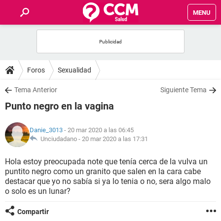
MENU
INICIO
FOROS
Foros
Sexualidad
SALUD
Tema Anterior
Siguiente Tema
Punto negro en la vagina
FAMILIA
Danie_3013
- 20 mar 2020 a las 06:45
NUTRICIÓN
Unciudadano -
20 mar 2020 a las 17:31
Hola estoy preocupada note que tenía cerca de la vulva un
BIENESTAR
puntito negro como un granito que salen en la cara cabe
destacar que yo no sabía si ya lo tenia o no, sera algo malo
SEXUALIDAD
o solo es un lunar?
Compartir
GLOSARIO