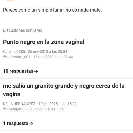
Parece como un simple lunar, no es nada malo.
Discusiones similares
Punto negro en la zona vaginal
Caroline1285
-
25 nov 2018 a las 20:04
Leonard_001
-
15 ago 2021 a las 02:44
10 respuestas
me salio un granito grande y negro cerca de la
vagina
KELINHERNANDEZ
-
10 jun 2015 a las 15:22
MuujerCJ
-
10 jun 2015 a las 17:51
1 respuesta