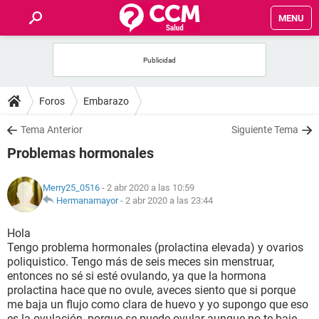
MENU
INICIO
FOROS
Foros
Embarazo
SALUD
Tema Anterior
Siguiente Tema
Problemas hormonales
FAMILIA
Merry25_0516
- 2 abr 2020 a las 10:59
NUTRICIÓN
Hermanamayor
-
2 abr 2020 a las 23:44
Hola
BIENESTAR
Tengo problema hormonales (prolactina elevada) y ovarios
poliquistico. Tengo más de seis meces sin menstruar,
SEXUALIDAD
entonces no sé si esté ovulando, ya que la hormona
prolactina hace que no ovule, aveces siento que si porque
me baja un flujo como clara de huevo y yo supongo que eso
GLOSARIO
es la ovulación, porque se puede ovular aunque no te baje,