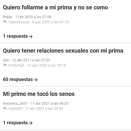
Quiero follarme a mi prima y no se como
Robin
-
1 feb 2020 a las 07:06
SabioSexual
-
9 ago 2020 a las 01:13
1 respuesta
Quiero tener relaciones sexuales con mi prima
dan
-
12 abr 2011 a las 07:53
Putitohajl
-
16 ago 2023 a las 18:18
60 respuestas
Mi primo me tocó los senos
Anonima_2431
-
17 abr 2021 a las 06:03
mg0309
-
17 abr 2021 a las 20:50
1 respuesta