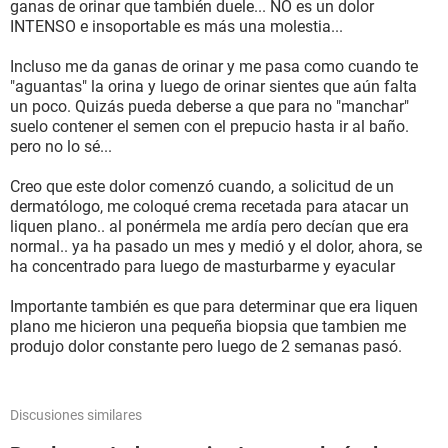
ganas de orinar que también duele... NO es un dolor
INTENSO e insoportable es más una molestia...
Incluso me da ganas de orinar y me pasa como cuando te
"aguantas" la orina y luego de orinar sientes que aún falta
un poco. Quizás pueda deberse a que para no "manchar"
suelo contener el semen con el prepucio hasta ir al baño.
pero no lo sé...
Creo que este dolor comenzó cuando, a solicitud de un
dermatólogo, me coloqué crema recetada para atacar un
liquen plano.. al ponérmela me ardía pero decían que era
normal.. ya ha pasado un mes y medió y el dolor, ahora, se
ha concentrado para luego de masturbarme y eyacular
Importante también es que para determinar que era liquen
plano me hicieron una pequeña biopsia que tambien me
produjo dolor constante pero luego de 2 semanas pasó.
Discusiones similares