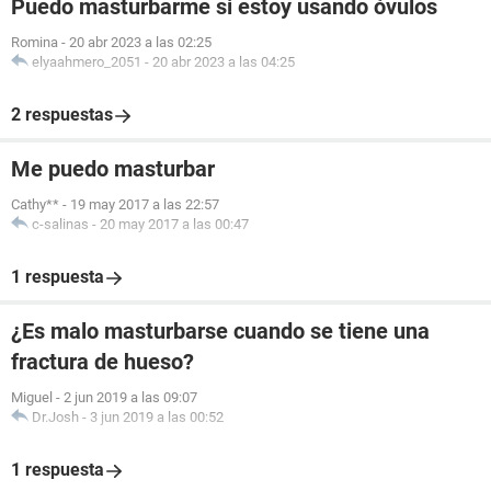
Puedo masturbarme si estoy usando óvulos
Romina
-
20 abr 2023 a las 02:25
elyaahmero_2051
-
20 abr 2023 a las 04:25
2 respuestas
Me puedo masturbar
Cathy**
-
19 may 2017 a las 22:57
c-salinas
-
20 may 2017 a las 00:47
1 respuesta
¿Es malo masturbarse cuando se tiene una
fractura de hueso?
Miguel
-
2 jun 2019 a las 09:07
Dr.Josh
-
3 jun 2019 a las 00:52
1 respuesta