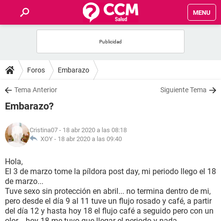
MENU
INICIO
FOROS
Foros
Embarazo
SALUD
Tema Anterior
Siguiente Tema
Embarazo?
FAMILIA
Cristina07
- 18 abr 2020 a las 08:18
NUTRICIÓN
XOY -
18 abr 2020 a las 09:40
Hola,
BIENESTAR
El 3 de marzo tome la píldora post day, mi periodo llego el 18
de marzo...
SEXUALIDAD
Tuve sexo sin protección en abril... no termina dentro de mi,
pero desde el día 9 al 11 tuve un flujo rosado y café, a partir
del día 12 y hasta hoy 18 el flujo café a seguido pero con un
GLOSARIO
olor... hoy 18 me tuvo que llegar el periodo y nada...