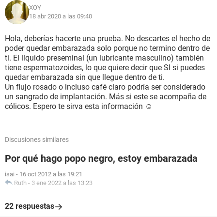
XOY
18 abr 2020 a las 09:40
Hola, deberías hacerte una prueba. No descartes el hecho de
poder quedar embarazada solo porque no termino dentro de
ti. El líquido preseminal (un lubricante masculino) también
tiene espermatozoides, lo que quiere decir que SI si puedes
quedar embarazada sin que llegue dentro de ti.
Un flujo rosado o incluso café claro podría ser considerado
un sangrado de implantación. Más si este se acompaña de
cólicos. Espero te sirva esta información ☺️
Discusiones similares
Por qué hago popo negro, estoy embarazada
isai
-
16 oct 2012 a las 19:21
Ruth
-
3 ene 2022 a las 13:23
22 respuestas