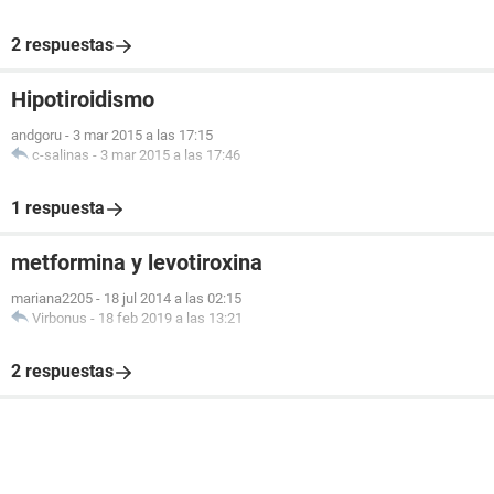
2 respuestas
Hipotiroidismo
andgoru
-
3 mar 2015 a las 17:15
c-salinas
-
3 mar 2015 a las 17:46
1 respuesta
metformina y levotiroxina
mariana2205
-
18 jul 2014 a las 02:15
Virbonus
-
18 feb 2019 a las 13:21
2 respuestas