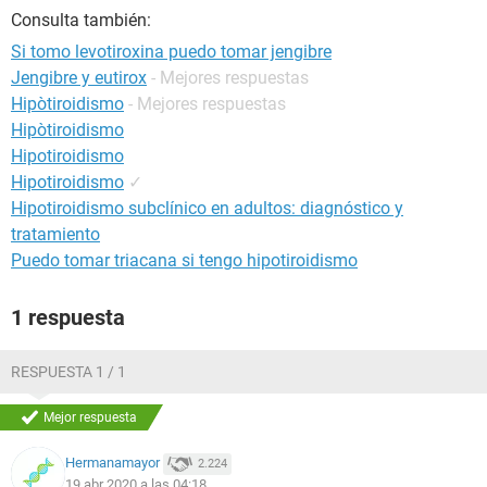
Consulta también:
Si tomo levotiroxina puedo tomar jengibre
Jengibre y eutirox
- Mejores respuestas
Hipòtiroidismo
- Mejores respuestas
Hipòtiroidismo
Hipotiroidismo
Hipotiroidismo
✓
Hipotiroidismo subclínico en adultos: diagnóstico y
tratamiento
Puedo tomar triacana si tengo hipotiroidismo
1 respuesta
RESPUESTA 1 / 1
Mejor respuesta
Hermanamayor
2.224
19 abr 2020 a las 04:18