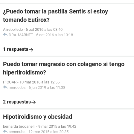
¿Puedo tomar la pastilla Sentis si estoy
tomando Eutirox?
Alirebolledo
-
6 oct 2016 a las 03:40
DRA. MARNET
-
6 oct 2016 a las 13:18
1 respuesta
Puedo tomar magnesio con colageno si tengo
hipertiroidismo?
PICOAR
-
10 mar 2016 a las 12:55
mercedes
-
6 jun 2019 a las 11:38
2 respuestas
Hipotiroidismo y obesidad
bernarda brocanelli
-
9 mar 2015 a las 19:42
acnonuba
-
12 mar 2015 a las 20:35