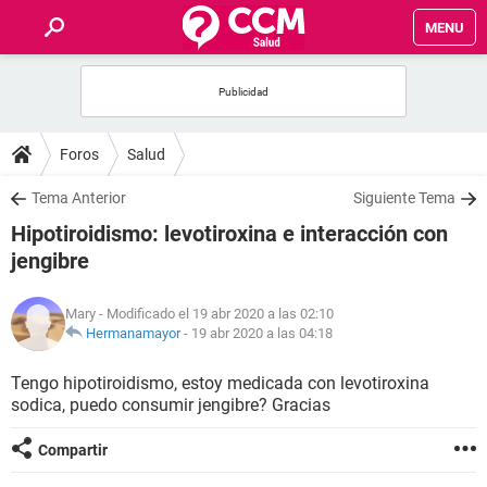
MENU
INICIO
FOROS
Foros
Salud
SALUD
Tema Anterior
Siguiente Tema
Hipotiroidismo: levotiroxina e interacción con
FAMILIA
jengibre
NUTRICIÓN
Mary
- Modificado el 19 abr 2020 a las 02:10
Hermanamayor
-
19 abr 2020 a las 04:18
BIENESTAR
Tengo hipotiroidismo, estoy medicada con levotiroxina
sodica, puedo consumir jengibre? Gracias
SEXUALIDAD
Compartir
GLOSARIO