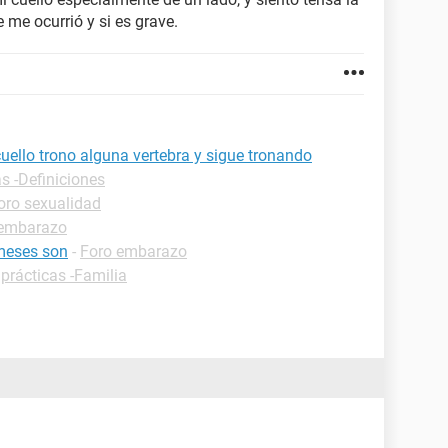
 me ocurrió y si es grave.
uello trono alguna vertebra y sigue tronando
s -Definiciones
oro sexualidad
 embarazo
meses son
-
Foro embarazo
prácticas -Familia