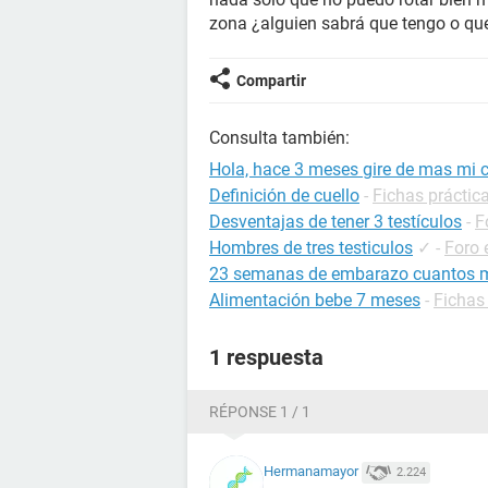
zona ¿alguien sabrá que tengo o que
Compartir
Consulta también:
Hola, hace 3 meses gire de mas mi c
Definición de cuello
-
Fichas práctica
Desventajas de tener 3 testículos
-
F
Hombres de tres testiculos
✓
-
Foro
23 semanas de embarazo cuantos 
Alimentación bebe 7 meses
-
Fichas 
1 respuesta
RÉPONSE 1 / 1
Hermanamayor
2.224