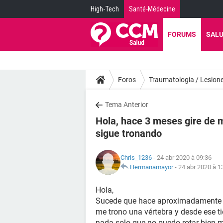
High-Tech
Santé-Médecine
FORUMS
SAL
Foros
Traumatologia / Lesion
Tema Anterior
Hola, hace 3 meses gire de m
sigue tronando
Chris_1236
- 24 abr 2020 à 09:36
Hermanamayor
-
24 abr 2020 à 1
Hola,
Sucede que hace aproximadamente 3 
me trono una vértebra y desde ese t
nada solo que no puedo rotar bien mi