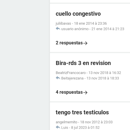
cuello congestivo
juliibavas
-
18 ene 2014 à 23:36
usuario anónimo
-
21 ene 2014 à 21:23
2 respuestas
Bira-rds 3 en revision
BeatrizFrancocaro
-
13 nov 2018 à 16:32
Beitajerezana
-
13 nov 2018 à 18:33
4 respuestas
tengo tres testiculos
angelmemito
-
18 nov 2012 à 23:03
Luis
-
8 jul 2023 à 01:52