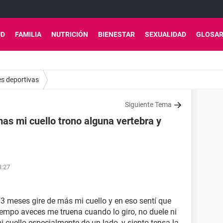
UD
FAMILIA
NUTRICIÓN
BIENESTAR
SEXUALIDAD
GLOSAR
es deportivas
Siguiente Tema
as mi cuello trono alguna vertebra y
3:27
meses gire de más mi cuello y en eso sentí que
iempo aveces me truena cuando lo giro, no duele ni
 cuello especialmente de un lado, y siento tensa la