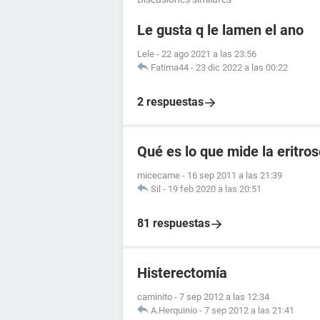
Le gusta q le lamen el ano
Lele
-
22 ago 2021 a las 23:56
Fatima44
-
23 dic 2022 a las 00:22
2 respuestas
Qué es lo que mide la eritr
micecame
-
16 sep 2011 a las 21:39
Sil
-
19 feb 2020 a las 20:51
81 respuestas
Histerectomía
caminito
-
7 sep 2012 a las 12:34
A.Herquinio
-
7 sep 2012 a las 21:41