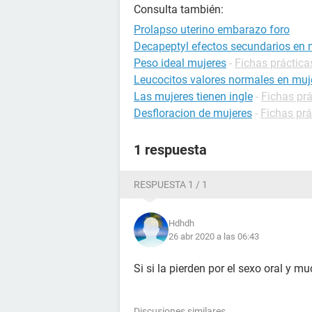
Consulta también:
Prolapso uterino embarazo foro
Decapeptyl efectos secundarios en 
Peso ideal mujeres
-
Fichas práctica
Leucocitos valores normales en muj
Las mujeres tienen ingle
-
Fichas prá
Desfloracion de mujeres
-
Fichas prá
1 respuesta
RESPUESTA 1 / 1
Hdhdh
26 abr 2020 a las 06:43
Si si la pierden por el sexo oral y 
Discusiones similares