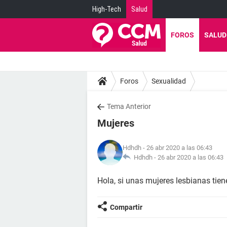
High-Tech
Salud
FOROS
SALUD
Foros
Sexualidad
Tema Anterior
Mujeres
Hdhdh
- 26 abr 2020 a las 06:43
Hdhdh -
26 abr 2020 a las 06:43
Hola, si unas mujeres lesbianas tien
Compartir