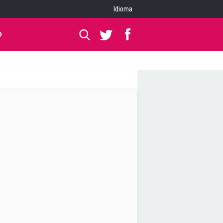
Idioma
O