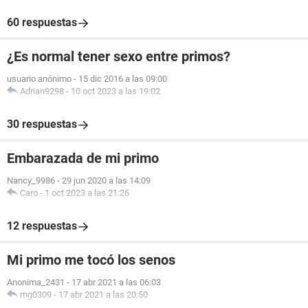
60 respuestas
¿Es normal tener sexo entre primos?
usuario anónimo
-
15 dic 2016 a las 09:00
Adrian9298
-
10 oct 2023 a las 19:02
30 respuestas
Embarazada de mi primo
Nancy_9986
-
29 jun 2020 a las 14:09
Caro
-
1 oct 2023 a las 21:26
12 respuestas
Mi primo me tocó los senos
Anonima_2431
-
17 abr 2021 a las 06:03
mg0309
-
17 abr 2021 a las 20:50