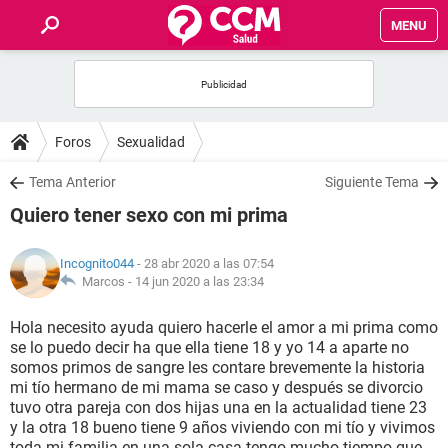
MENU
INICIO
FOROS
Foros
Sexualidad
SALUD
Tema Anterior
Siguiente Tema
Quiero tener sexo con mi prima
FAMILIA
Incognito044
- 28 abr 2020 a las 07:54
NUTRICIÓN
Marcos -
14 jun 2020 a las 23:34
Hola necesito ayuda quiero hacerle el amor a mi prima como
BIENESTAR
se lo puedo decir ha que ella tiene 18 y yo 14 a aparte no
somos primos de sangre les contare brevemente la historia
SEXUALIDAD
mi tío hermano de mi mama se caso y después se divorcio
tuvo otra pareja con dos hijas una en la actualidad tiene 23
y la otra 18 bueno tiene 9 años viviendo con mi tío y vivimos
GLOSARIO
toda mi familia en una sola casa tengo mucho tiempo que