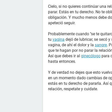
Cielo, si no quieres continúar una re
parar. Estás en tu derecho. No te obli
obligación. Y mucho menos debe dol
apeteció seguir.
Probablemente cuando "se te quitaron
tu
vagina
dejó de lubricar, se secó y s
vagina, de ahí el dolor y la
sangre
. 
que te hagan por no parar la relació
Así que debes ir al
ginecólogo
para q
hasta entonces.
Y de verdad no dejes que esto vuelva
en un momento dado cambias de opin
estás en tu derecho de pararla. Así q
relación, respetate y cuidate.