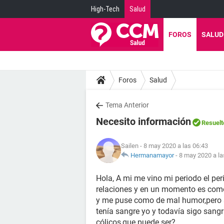
High-Tech
Salud
FOROS
SALUD
Foros
Salud
Tema Anterior
Necesito información
Resuelt
Sailen
- 8 may 2020 a las 06:43
Hermanamayor
-
8 may 2020 a la
Hola, A mi me vino mi periodo el per
relaciones y en un momento es como
y me puse como de mal humor,pero s
tenía sangre yo y todavía sigo sang
cólicos,que puede ser?