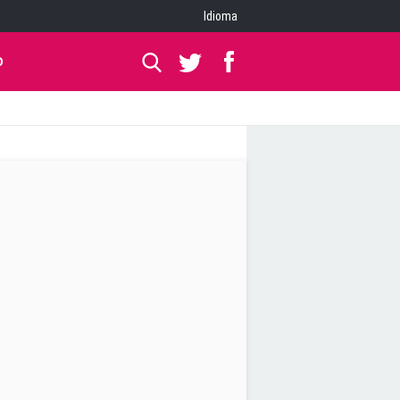
Idioma
O