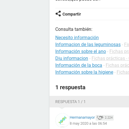
Compartir
Consulta también:
Necesito información
Informacion de las leguminosas
-
Fi
Información sobre el ano
-
Fichas pr
Diu informacion
-
Fichas prácticas -
Información de la boca
-
Fichas prác
Información sobre la higiene
-
Fichas
1 respuesta
RESPUESTA 1 / 1
Hermanamayor
2.224
8 may 2020 a las 06:54