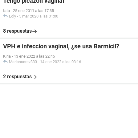
Tengo picazón vaginal
tata
-
25 ene 2011 a las 17:35
Loly
-
5 mar 2020 a las 01:00
8 respuestas
VPH e infeccion vaginal, ¿se usa Barmicil?
Kiria
-
13 ene 2022 a las 22:45
Mariasuarez333
-
14 ene 2022 a las 03:16
2 respuestas