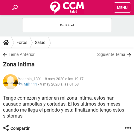
MENU
INICIO
FOROS
Foros
Salud
SALUD
Tema Anterior
Siguiente Tema
Zona intima
FAMILIA
Yesenia_1391
- 8 may 2020 a las 19:17
NUTRICIÓN
Mil1111
-
9 may 2020 a las 01:58
Tengo comezon y ardor en mi zona intima, estos han
BIENESTAR
causado ampollas y cortadas. El los ultimos dos meses
cuando me llega el periodo y esta finalizando tengo estos
SEXUALIDAD
sistomas.
Compartir
GLOSARIO