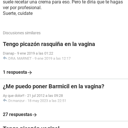
suele recetar una crema para eso. Pero te diria que te hagas
ver por profesional.
Suerte, cuidate
Discusiones similares
Tengo picazón rasquiña en la vagina
Dianap
-
9 ene 2019 a las 01:22
DRA. MARNET
-
9 ene 2019 a las 12:17
1 respuesta
¿Me puedo poner Barmicil en la vagina?
Ay que dolor!!
-
21 jul 2012 a las 09:28
Dr.manzur
-
18 may 2023 a las 22:51
27 respuestas