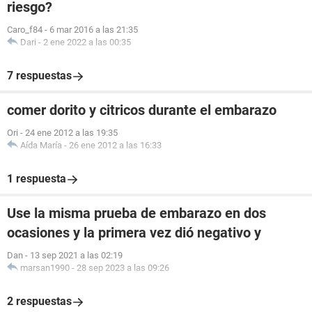
riesgo?
Caro_f84
-
6 mar 2016 a las 21:35
Dari
-
2 ene 2022 a las 00:35
7 respuestas
comer dorito y citricos durante el embarazo
Ori
-
24 ene 2012 a las 19:35
Aída María
-
26 ene 2012 a las 16:33
1 respuesta
Use la misma prueba de embarazo en dos
ocasiones y la primera vez dió negativo y
Dan
-
13 sep 2021 a las 02:19
marsan1990
-
28 sep 2023 a las 09:26
2 respuestas