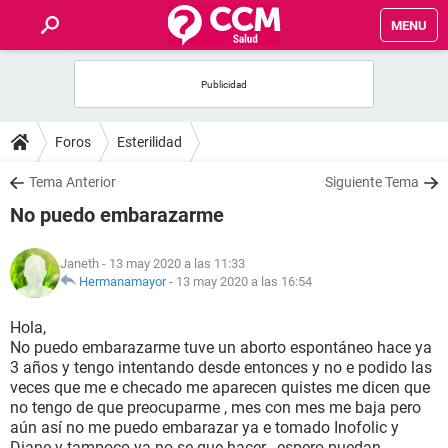
MENU
INICIO
FOROS
Foros
Esterilidad
SALUD
Tema Anterior
Siguiente Tema
No puedo embarazarme
FAMILIA
Janeth
- 13 may 2020 a las 11:33
NUTRICIÓN
Hermanamayor
-
13 may 2020 a las 16:54
Hola,
BIENESTAR
No puedo embarazarme tuve un aborto espontáneo hace ya
3 años y tengo intentando desde entonces y no e podido las
SEXUALIDAD
veces que me e checado me aparecen quistes me dicen que
no tengo de que preocuparme , mes con mes me baja pero
aún así no me puedo embarazar ya e tomado Inofolic y
GLOSARIO
Diane y tampoco ya no se que hacer , espero puedan