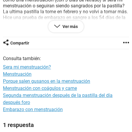
menstruación o seguiran siendo sangrados por la pastilla?
La ultima pastilla la tome en febrero y no volvi a tomar más.
Hice una prueba de embarazo en sangre a los 54 días de la
relacion sexual (osea un mes y 23 días) y salio negativa.
Ver más
Puedo descartar el embarazo? La prueba ya es fiable
despues de esos días?
Compartir
Consulta también:
Sera mi menstruación?
Menstruación
Porque salen gusanos en la menstruación
Menstruación con coágulos y carne
Segunda menstruación después de la pastilla del día
después foro
Embarazo con menstruación
1 respuesta