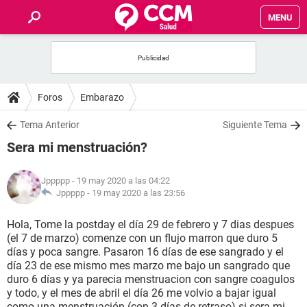
MENU
INICIO
FOROS
Foros
Embarazo
SALUD
Tema Anterior
Siguiente Tema
Sera mi menstruación?
FAMILIA
Jppppp
- 19 may 2020 a las 04:22
NUTRICIÓN
Jppppp -
19 may 2020 a las 23:56
Hola, Tome la postday el día 29 de febrero y 7 dias despues
BIENESTAR
(el 7 de marzo) comenze con un flujo marron que duro 5
días y poca sangre. Pasaron 16 días de ese sangrado y el
SEXUALIDAD
día 23 de ese mismo mes marzo me bajo un sangrado que
duro 6 días y ya parecia menstruacion con sangre coagulos
y todo, y el mes de abril el día 26 me volvio a bajar igual
GLOSARIO
como una menstruación (con 3 días de retraso) si sera mi