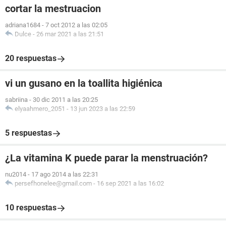
cortar la mestruacion
adriana1684
-
7 oct 2012 a las 02:05
Dulce
-
26 mar 2021 a las 21:51
20 respuestas
vi un gusano en la toallita higiénica
sabriina
-
30 dic 2011 a las 20:25
elyaahmero_2051
-
13 jun 2023 a las 22:59
5 respuestas
¿La vitamina K puede parar la menstruación?
nu2014
-
17 ago 2014 a las 22:31
persefhonelee@gmail.com
-
16 sep 2021 a las 16:02
10 respuestas