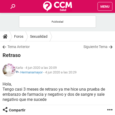
MENU
INICIO
FOROS
Foros
Sexualidad
SALUD
Tema Anterior
Siguiente Tema
Retraso
FAMILIA
Karla
- 4 jun 2020 a las 20:09
NUTRICIÓN
Hermanamayor
-
4 jun 2020 a las 20:29
Hola,
BIENESTAR
Tengo casi 3 meses de retraso ya me hice una prueba de
embarazo de farmacia y negativo y dos de sangre y sale
SEXUALIDAD
negativo que me sucede
Compartir
GLOSARIO