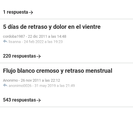
1 respuesta
5 días de retraso y dolor en el vientre
cordoba1987
-
22 dic 2011 a las 14:48
lisanna
-
24 feb 2022 a las 19:23
220 respuestas
Flujo blanco cremoso y retraso menstrual
Anonimo
-
26 nov 2011 a las 22:12
anonimo0026
-
31 may 2019 a las 21:49
543 respuestas