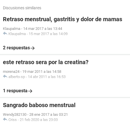
Discusiones similares
Retraso menstrual, gastritis y dolor de mamas
Klaupalma
-
14 mar 2017 a las 13:44
Klaupalma
-
15 mar 2017 a las 14:09
2 respuestas
este retraso sera por la creatina?
morena24
-
19 mar 2011 a las 14:58
alberto-sp
-
14 abr 2011 a las 16:53
1 respuesta
Sangrado baboso menstrual
Wendy282130
-
28 ene 2017 a las 03:21
Criss
-
21 feb 2020 a las 23:03