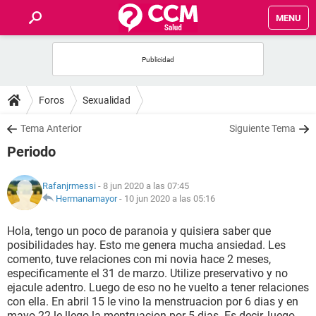
MENU
INICIO
FOROS
Foros
Sexualidad
SALUD
Tema Anterior
Siguiente Tema
Periodo
FAMILIA
Rafanjrmessi
- 8 jun 2020 a las 07:45
NUTRICIÓN
Hermanamayor
-
10 jun 2020 a las 05:16
Hola, tengo un poco de paranoia y quisiera saber que
BIENESTAR
posibilidades hay. Esto me genera mucha ansiedad. Les
comento, tuve relaciones con mi novia hace 2 meses,
SEXUALIDAD
especificamente el 31 de marzo. Utilize preservativo y no
ejacule adentro. Luego de eso no he vuelto a tener relaciones
con ella. En abril 15 le vino la menstruacion por 6 dias y en
GLOSARIO
mayo 22 le llego la mentruacion por 5 dias. Es decir, luego