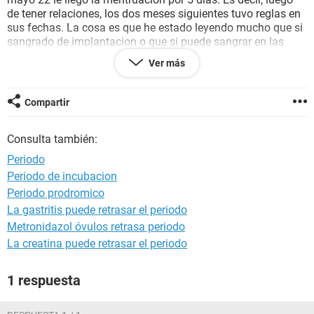
de tener relaciones, los dos meses siguientes tuvo reglas en
sus fechas. La cosa es que he estado leyendo mucho que si
sangrado de implantacion o que si puede sangrar en las
primeras 12 semanas y eso me tiene un poco pensativo. Hay
Ver más
alguna posibilidad de embarazo o solo estoy pensando
mucho sin razon? Muchas Gracias...
Compartir
Consulta también:
Periodo
Periodo de incubacion
Periodo prodromico
La gastritis puede retrasar el periodo
Metronidazol óvulos retrasa periodo
La creatina puede retrasar el periodo
1 respuesta