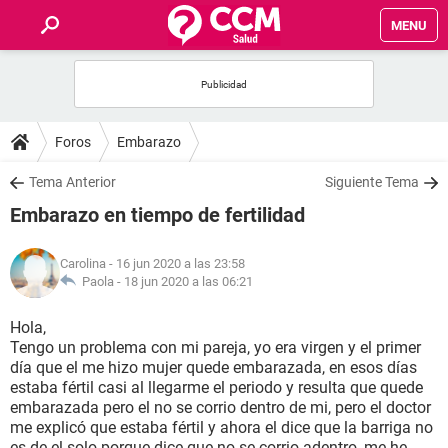
MENU
INICIO
FOROS
Foros
Embarazo
SALUD
Tema Anterior
Siguiente Tema
Embarazo en tiempo de fertilidad
FAMILIA
Carolina
- 16 jun 2020 a las 23:58
NUTRICIÓN
Paola -
18 jun 2020 a las 06:21
Hola,
BIENESTAR
Tengo un problema con mi pareja, yo era virgen y el primer
día que el me hizo mujer quede embarazada, en esos días
SEXUALIDAD
estaba fértil casi al llegarme el periodo y resulta que quede
embarazada pero el no se corrio dentro de mi, pero el doctor
me explicó que estaba fértil y ahora el dice que la barriga no
GLOSARIO
es de el solo porque dice que no se corrio adentro, me he