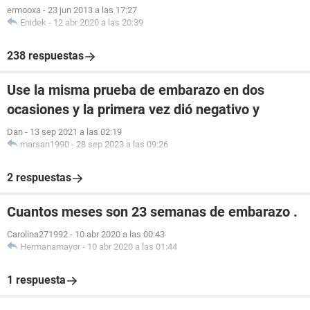
ermooxa
-
23 jun 2013 a las 17:27
Enidek
-
12 abr 2020 a las 20:39
238 respuestas
Use la misma prueba de embarazo en dos
ocasiones y la primera vez dió negativo y
Dan
-
13 sep 2021 a las 02:19
marsan1990
-
28 sep 2023 a las 09:26
2 respuestas
Cuantos meses son 23 semanas de embarazo .
Carolina271992
-
10 abr 2020 a las 00:43
Hermanamayor
-
10 abr 2020 a las 01:44
1 respuesta