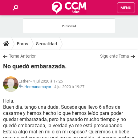
MENU
INICIO
FORUMS
Foros
Sexualidad
SALUD
Tema Anterior
Siguiente Tema
No quedó embarazada.
FAMILIA
Esther
- 4 jul 2020 à 17:25
NUTRICIÓN
Hermanamayor
-
4 jul 2020 à 19:27
Hola,
BIENESTAR
Buen día, tengo una duda. Sucede que llevo 6 años de
casarme y hemos hecho lo que hemos leído para poder
SEXUALIDAD
quedar embarazada, pero ha pasado mucho tiempo y no
quedó embarazada, la verdad ya me está preocupando.
Estará algo mal en mí o en mi esposo? Queremos un bebé
GLOSARIO
pero no sabemos por qué no se ha podido, si hemos hecho y