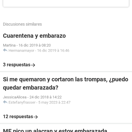
Discusiones similares
Cuarentena y embarazo
Martina
-
16 dic 2019 à 08:20
Hermanamayor
-
16 dic 2019 à 16:46
3 respuestas
Si me quemaron y cortaron las trompas, ¿puedo
quedar embarazada?
JessicaAlicea
-
24 dic 2018 à 14:22
Estefanyfrasser
-
5 may 2023 à 22:47
12 respuestas
ME pico un alacran y estoy embarazada