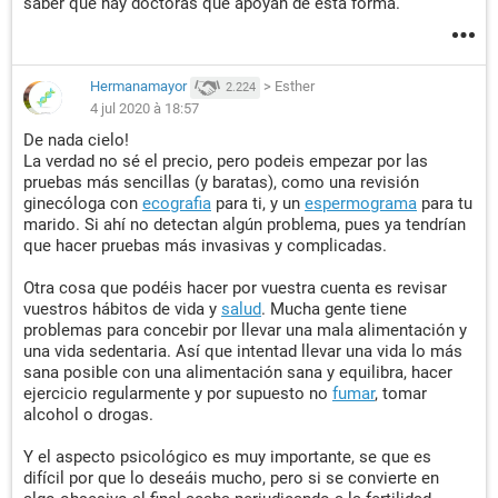
saber que hay doctoras que apoyan de está forma.
Hermanamayor
>
Esther
2.224
4 jul 2020 à 18:57
De nada cielo!
La verdad no sé el precio, pero podeis empezar por las
pruebas más sencillas (y baratas), como una revisión
ginecóloga con
ecografia
para ti, y un
espermograma
para tu
marido. Si ahí no detectan algún problema, pues ya tendrían
que hacer pruebas más invasivas y complicadas.
Otra cosa que podéis hacer por vuestra cuenta es revisar
vuestros hábitos de vida y
salud
. Mucha gente tiene
problemas para concebir por llevar una mala alimentación y
una vida sedentaria. Así que intentad llevar una vida lo más
sana posible con una alimentación sana y equilibra, hacer
ejercicio regularmente y por supuesto no
fumar
, tomar
alcohol o drogas.
Y el aspecto psicológico es muy importante, se que es
difícil por que lo deseáis mucho, pero si se convierte en