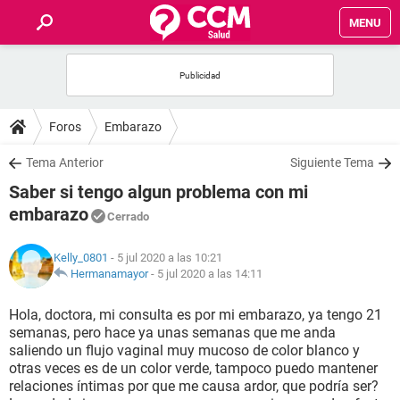
MENU
INICIO
FOROS
Foros
Embarazo
SALUD
Tema Anterior
Siguiente Tema
Saber si tengo algun problema con mi
FAMILIA
embarazo
Cerrado
NUTRICIÓN
Kelly_0801
- 5 jul 2020 a las 10:21
Hermanamayor
-
5 jul 2020 a las 14:11
BIENESTAR
Hola, doctora, mi consulta es por mi embarazo, ya tengo 21
semanas, pero hace ya unas semanas que me anda
SEXUALIDAD
saliendo un flujo vaginal muy mucoso de color blanco y
otras veces es de un color verde, tampoco puedo mantener
relaciones íntimas por que me causa ardor, que podría ser?
GLOSARIO