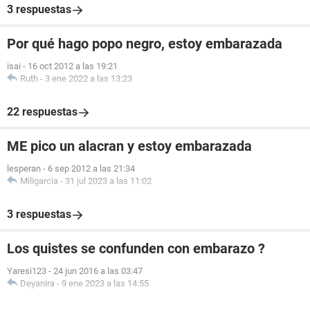
3 respuestas
Por qué hago popo negro, estoy embarazada
isai
-
16 oct 2012 a las 19:21
Ruth
-
3 ene 2022 a las 13:23
22 respuestas
ME pico un alacran y estoy embarazada
lesperan
-
6 sep 2012 a las 21:34
Miligarcia
-
31 jul 2023 a las 11:02
3 respuestas
Los quistes se confunden con embarazo ?
Yaresi123
-
24 jun 2016 a las 03:47
Deyanira
-
9 ene 2023 a las 14:55