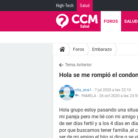
High-Tech
Salud
FOROS
SALUD
Foros
Embarazo
Tema Anterior
Hola se me rompió el condon
nita_ana1
- 7 jul 2020 a las 22:10
PAMELA -
26 oct 2020 a las 23:5
Hola grupo estoy pasando una situac
mi pareja pero me lié con mi amigo y
de ser días fertil y a los 4 días en d
por que buscamos tener familia ,el
ser de mi amigo el hijo si dice q se v