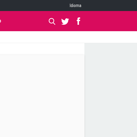
Idioma
O