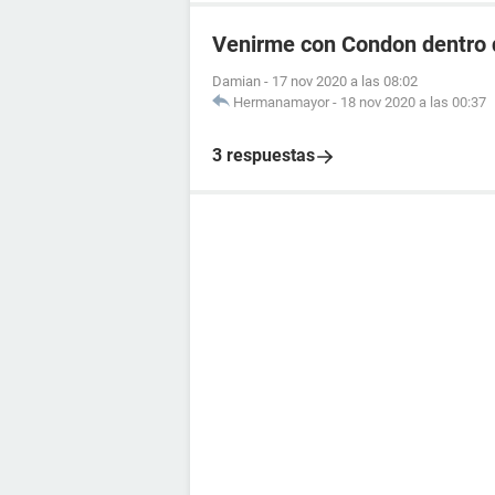
Venirme con Condon dentro 
Damian
-
17 nov 2020 a las 08:02
Hermanamayor
-
18 nov 2020 a las 00:37
3 respuestas