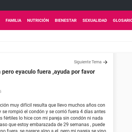
FAMILIA
NUTRICIÓN
BIENESTAR
SEXUALIDAD
GLOSARI
Siguiente Tema
 pero eyaculo fuera ,ayuda por favor
5
ión muy difícil resulta que llevo muchos años con
 se rompió el condón y se corrió fuera 4 días antes
ías fértiles lo hice con mi pareja sin condón ni nada
 caso que estoy embarazada de 29 semanas , puede
ino fuera ,se parece algo a el ,pero mi pareja se vino