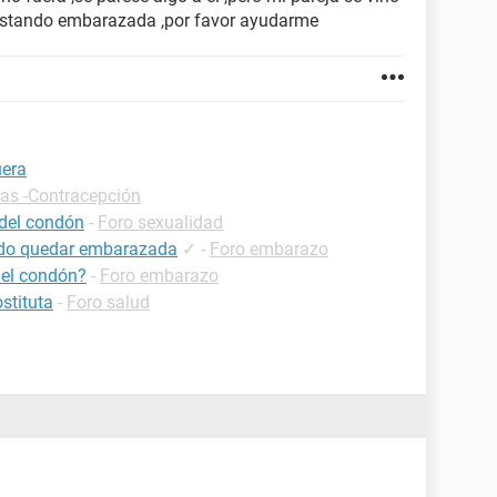
 estando embarazada ,por favor ayudarme
uera
cas -Contracepción
 del condón
-
Foro sexualidad
uedo quedar embarazada
✓
-
Foro embarazo
del condón?
-
Foro embarazo
stituta
-
Foro salud