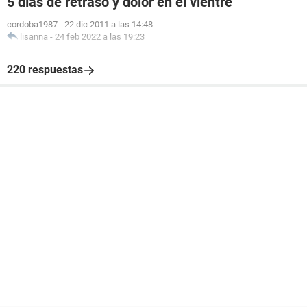
5 días de retraso y dolor en el vientre
cordoba1987
-
22 dic 2011 a las 14:48
lisanna
-
24 feb 2022 a las 19:23
220 respuestas