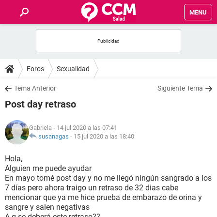
MENU
INICIO
FOROS
Foros
Sexualidad
SALUD
Tema Anterior
Siguiente Tema
Post day retraso
FAMILIA
Gabriela
- 14 jul 2020 a las 07:41
NUTRICIÓN
susanagas
-
15 jul 2020 a las 18:40
Hola,
BIENESTAR
Alguien me puede ayudar
En mayo tomé post day y no me llegó ningún sangrado a los
SEXUALIDAD
7 días pero ahora traigo un retraso de 32 dias cabe
mencionar que ya me hice prueba de embarazo de orina y
sangre y salen negativas
GLOSARIO
A q se deberá este retraso??