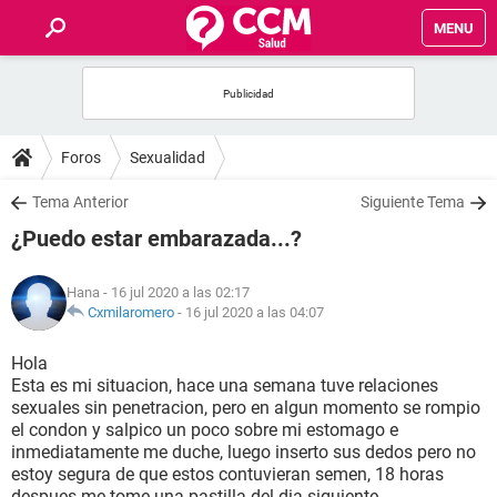
MENU
INICIO
FOROS
Foros
Sexualidad
SALUD
Tema Anterior
Siguiente Tema
¿Puedo estar embarazada...?
FAMILIA
Hana
- 16 jul 2020 a las 02:17
NUTRICIÓN
Cxmilaromero
-
16 jul 2020 a las 04:07
Hola
BIENESTAR
Esta es mi situacion, hace una semana tuve relaciones
sexuales sin penetracion, pero en algun momento se rompio
SEXUALIDAD
el condon y salpico un poco sobre mi estomago e
inmediatamente me duche, luego inserto sus dedos pero no
estoy segura de que estos contuvieran semen, 18 horas
GLOSARIO
despues me tome una pastilla del dia siguiente.