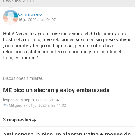
RESPUESTA 1 / 1
Cxmilaromero
16 jul 2020 a las 04:07
Hola! Necesito ayuda Tuve mi periodo el 30 de junio y duro
hasta el 5 de julio, tuve relaciones sexuales sin preservativos
, no durante y tengo un flujo rosa, pero mientras tuve
relaciones estaba con infección urinaria y me cambio el
flujo, es normal?
Discusiones similares
ME pico un alacran y estoy embarazada
lesperan
-
6 sep 2012 a las 21:34
Miligarcia
-
31 jul 2023 a las 11:02
3 respuestas
ami esposa la pico un alacran y tine 6 meses de