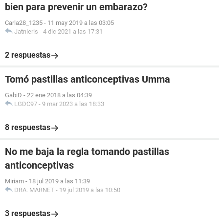
bien para prevenir un embarazo?
Carla28_1235
-
11 may 2019 a las 03:05
Jatnieris
-
4 dic 2021 a las 17:31
2 respuestas
Tomó pastillas anticonceptivas Umma
GabiD
-
22 ene 2018 a las 04:39
LGDC97
-
9 mar 2023 a las 18:33
8 respuestas
No me baja la regla tomando pastillas
anticonceptivas
Miriam
-
18 jul 2019 a las 11:39
DRA. MARNET
-
19 jul 2019 a las 10:50
3 respuestas