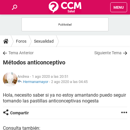
MENU
INICIO
FOROS
Foros
Sexualidad
SALUD
Tema Anterior
Siguiente Tema
Métodos anticonceptivo
FAMILIA
Andrea
- 1 ago 2020 a las 20:51
NUTRICIÓN
Hermanamayor
-
2 ago 2020 a las 04:45
Hola, necesito saber si ya no estoy amantando puedo seguir
BIENESTAR
tomando las pastillas anticonceptivas nogesta
SEXUALIDAD
Compartir
GLOSARIO
Consulta también: