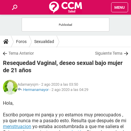
MENU
INICIO
FOROS
Foros
Sexualidad
SALUD
Tema Anterior
Siguiente Tema
Resequedad Vaginal, deseo sexual bajo mujer
FAMILIA
de 21 años
NUTRICIÓN
Adamarysjm
- 2 ago 2020 a las 03:50
Hermanamayor
-
2 ago 2020 a las 04:29
BIENESTAR
Hola,
SEXUALIDAD
Escribo porque mi pareja y yo estamos muy preocupados ,
ya que nunca me a pasado esto. Resulta que después de mi
menstruacion
yo estaba acostumbrada a que me saliera el
GLOSARIO