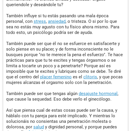
queriendole y deseándole tu?
También influye si tu estás pasando una mala época
personal, con
stress
,
ansiedad
, o tristeza. O si por lo que
sea no estás muy agusto con tu físico ahora mismo. Para
todo esto, un psicólogo podría ser de ayuda.
También puede ser que él no se esfuerce en satisfacerte y
solo piense en su placer, y de forma inconsciente no le
busques porque "no te merece la pena el esfuerzo". Te hace
prácticas para que tu te excites y tengas órgasmos o se
limita a tocarte un poco y a penetrarte? Porque así es
imposible que te excites y lubriques como se debe. Te diré
que el centro del
placer femenino
es el
clitoris
, y que pocas
mujeres alcanzas el orgasmo solo con la penetración.
También puede ser que tengas algún
desajuste hormonal
,
que cause la sequedad. Eso debe verlo el ginecólogo.
Así que piensa cual de estas cosas puede ser la causa, y
háblalo con tu pareja para esté implicado. Y mientras lo
solucionáis no consientas una penetración molesta o
dolorosa, por
salud
y dignidad personal, y porque puedes