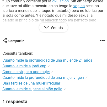
flujo común y corriente por la
ovulación
. Sin embargo desde
que tuve mi última menstruacion tengo la
vagina
seca no
lubrica a menos que la toque (masturbe) pero no lubrica por
si sola como antes. Y e notado que mi deseo sexual a
bajado al principio de mi relación todo era perfecto pero
después fui notando bajo
apetito
sexual, siempre es mi
Ver más
pareja el que inicia. Y ya que tengo resequedad se me hace
muy doloroso aveces y por lo tanto no me dan deseos.
Quisiera saber que puede ser y si hay algún tratamiento para
Compartir
eso.
Consulta también:
Gracias
Cuanto mide la profundidad de una mujer de 21 años
Cuanto le mide a jordi enp
✓
Como desvirgar a una mujer
✓
Cuanto mide la profundidad de una mujer virgen
✓
Días fértiles de una mujer irregular
Cuanto le mide el pene al niño polla
✓
1 respuesta