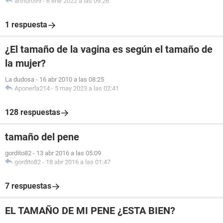
arthuro99
-
6 ene 2022 a las 09:26
1 respuesta
¿El tamaño de la vagina es según el tamaño de
la mujer?
La dudosa
-
16 abr 2010 a las 08:25
Aponerla214
-
5 may 2023 a las 02:41
128 respuestas
tamaño del pene
gordito82
-
13 abr 2016 a las 05:09
gordito82
-
18 abr 2016 a las 01:47
7 respuestas
EL TAMAÑO DE MI PENE ¿ESTA BIEN?