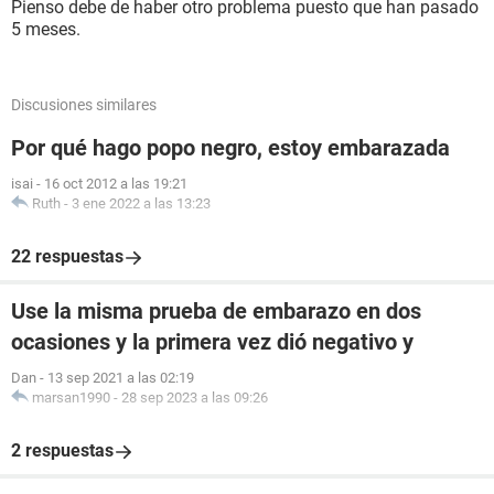
Pienso debe de haber otro problema puesto que han pasado
5 meses.
Discusiones similares
Por qué hago popo negro, estoy embarazada
isai
-
16 oct 2012 a las 19:21
Ruth
-
3 ene 2022 a las 13:23
22 respuestas
Use la misma prueba de embarazo en dos
ocasiones y la primera vez dió negativo y
Dan
-
13 sep 2021 a las 02:19
marsan1990
-
28 sep 2023 a las 09:26
2 respuestas