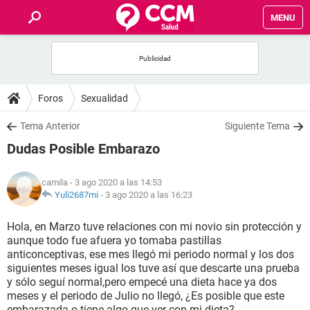
MENU
INICIO
FOROS
Foros
Sexualidad
SALUD
Tema Anterior
Siguiente Tema
Dudas Posible Embarazo
FAMILIA
camila
- 3 ago 2020 a las 14:53
NUTRICIÓN
Yuli2687mi
-
3 ago 2020 a las 16:23
Hola, en Marzo tuve relaciones con mi novio sin protección y
BIENESTAR
aunque todo fue afuera yo tomaba pastillas
anticonceptivas, ese mes llegó mi periodo normal y los dos
SEXUALIDAD
siguientes meses igual los tuve así que descarte una prueba
y sólo seguí normal,pero empecé una dieta hace ya dos
meses y el periodo de Julio no llegó, ¿Es posible que este
GLOSARIO
embarazada o tiene algo que ver con mi dieta?