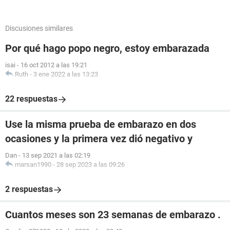
Discusiones similares
Por qué hago popo negro, estoy embarazada
isai
-
16 oct 2012 a las 19:21
Ruth
-
3 ene 2022 a las 13:23
22 respuestas
Use la misma prueba de embarazo en dos
ocasiones y la primera vez dió negativo y
Dan
-
13 sep 2021 a las 02:19
marsan1990
-
28 sep 2023 a las 09:26
2 respuestas
Cuantos meses son 23 semanas de embarazo .