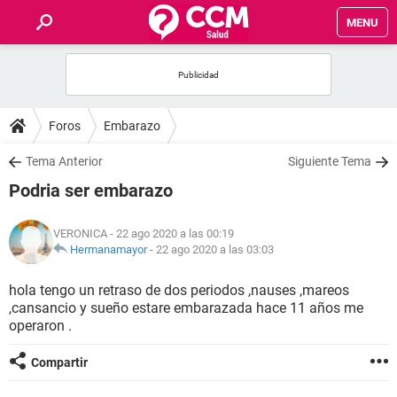
MENU
INICIO
FOROS
Foros
Embarazo
SALUD
Tema Anterior
Siguiente Tema
Podria ser embarazo
FAMILIA
VERONICA
- 22 ago 2020 a las 00:19
NUTRICIÓN
Hermanamayor
-
22 ago 2020 a las 03:03
hola tengo un retraso de dos periodos ,nauses ,mareos
BIENESTAR
,cansancio y sueño estare embarazada hace 11 años me
operaron .
SEXUALIDAD
Compartir
GLOSARIO