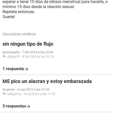
esperar a tener 10 días de retraso menstrual para hacerla, o
mínimo 15 días desde la relación sexual.
Repitela entonces.
Suerte!
Discusiones similares
sin ningun tipo de flujo
preocupada
-
7 feb 2014 a las 22:46
Abigail P.
-
8 feb 2014 a las 01:18
1 respuesta
ME pico un alacran y estoy embarazada
lesperan
-
6 sep 2012 a las 21:34
Miligarcia
-
31 jul 2023 a las 11:02
3 respuestas