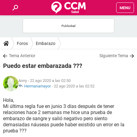
MENU
INICIO
FOROS
Foros
Embarazo
SALUD
Tema Anterior
Siguiente Tema
Puedo estar embarazada ???
FAMILIA
Anny
- 22 ago 2020 a las 02:50
NUTRICIÓN
Hermanamayor
-
22 ago 2020 a las 02:52
Hola,
BIENESTAR
Mi última regla fue en junio 3 días después de tener
relaciones hace 2 semanas me hice una prueba de
SEXUALIDAD
embarazo de sangre y salió negativo pero siento
demasiadas náuseas puede haber existido un error en la
prueba ???
GLOSARIO