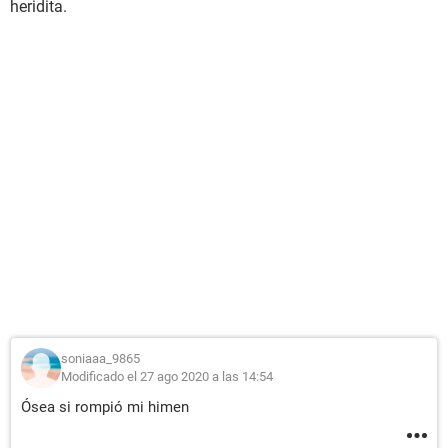
heridita.
soniaaa_9865
Modificado el 27 ago 2020 a las 14:54
Ósea si rompió mi himen