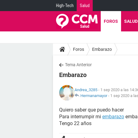
High-Tech
Salud
FOROS
SALUD
Foros
Embarazo
Tema Anterior
Embarazo
Andrea_3285
- 1 sep 2020 a las 14:3
Hermanamayor
-
1 sep 2020 a la
Quiero saber que puedo hacer
Para interrumpir mi
embarazo
emba
Tengo 22 años