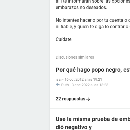
allí te informarán sobre las opcione
embarazos no deseados.
No intentes hacerlo por tu cuenta o 
ni fiable, y quién te diga lo contrari
Cuídate!
Discusiones similares
Por qué hago popo negro, e
isai
-
16 oct 2012 a las 19:21
Ruth
-
3 ene 2022 a las 13:23
22 respuestas
Use la misma prueba de emba
dió negativo y