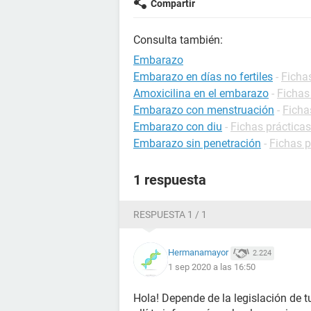
Compartir
Consulta también:
Embarazo
Embarazo en días no fertiles
-
Ficha
Amoxicilina en el embarazo
-
Fichas
Embarazo con menstruación
-
Ficha
Embarazo con diu
-
Fichas práctica
Embarazo sin penetración
-
Fichas 
1 respuesta
RESPUESTA 1 / 1
Hermanamayor
2.224
1 sep 2020 a las 16:50
Hola! Depende de la legislación de t