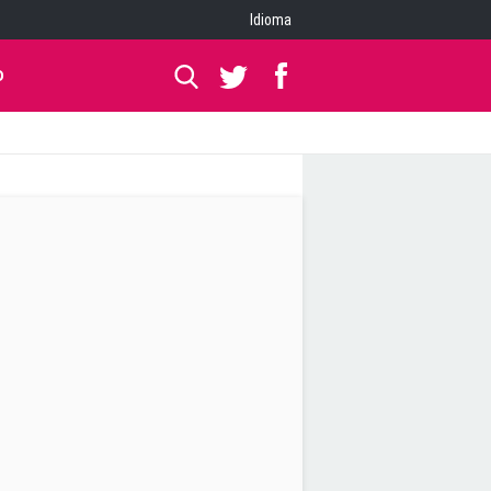
Idioma
O