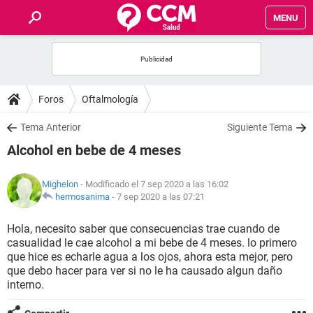
MENU
INICIO
FOROS
Foros
Oftalmología
SALUD
Tema Anterior
Siguiente Tema
Alcohol en bebe de 4 meses
FAMILIA
Mighelon
- Modificado el 7 sep 2020 a las 16:02
NUTRICIÓN
hermosanima
-
7 sep 2020 a las 07:21
Hola, necesito saber que consecuencias trae cuando de
BIENESTAR
casualidad le cae alcohol a mi bebe de 4 meses. lo primero
que hice es echarle agua a los ojos, ahora esta mejor, pero
SEXUALIDAD
que debo hacer para ver si no le ha causado algun daño
interno.
GLOSARIO