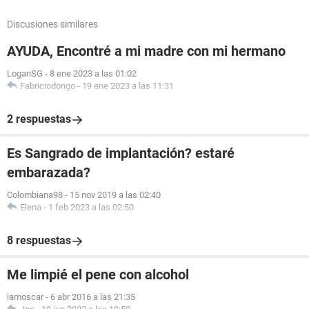
Discusiones similares
AYUDA, Encontré a mi madre con mi hermano
LoganSG
-
8 ene 2023 a las 01:02
Fabriciodongo
-
19 ene 2023 a las 11:31
2 respuestas
Es Sangrado de implantación? estaré
embarazada?
Colombiana98
-
15 nov 2019 a las 02:40
Elena
-
1 feb 2023 a las 02:50
8 respuestas
Me limpié el pene con alcohol
iamoscar
-
6 abr 2016 a las 21:35