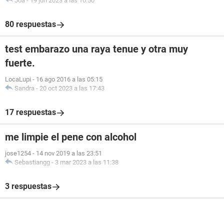
Joa
-
19 jun 2023 a las 10:50
80 respuestas
test embarazo una raya tenue y otra muy
fuerte.
LocaLupi
-
16 ago 2016 a las 05:15
Sandra
-
20 oct 2023 a las 17:43
17 respuestas
me limpie el pene con alcohol
jose1254
-
14 nov 2019 a las 23:51
Sebastiangg
-
3 mar 2023 a las 11:38
3 respuestas