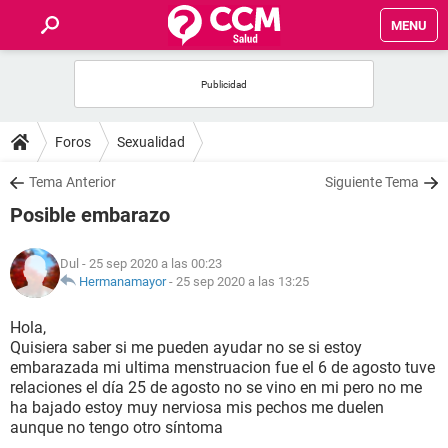
MENU
INICIO
FOROS
Foros
Sexualidad
SALUD
Tema Anterior
Siguiente Tema
Posible embarazo
FAMILIA
Dul
- 25 sep 2020 a las 00:23
NUTRICIÓN
Hermanamayor
-
25 sep 2020 a las 13:25
Hola,
BIENESTAR
Quisiera saber si me pueden ayudar no se si estoy
embarazada mi ultima menstruacion fue el 6 de agosto tuve
SEXUALIDAD
relaciones el día 25 de agosto no se vino en mi pero no me
ha bajado estoy muy nerviosa mis pechos me duelen
aunque no tengo otro síntoma
GLOSARIO