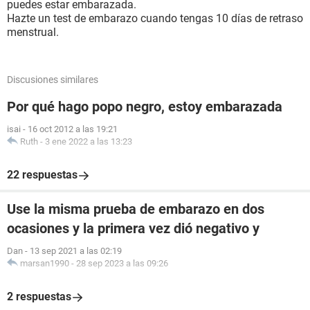
puedes estar embarazada.
Hazte un test de embarazo cuando tengas 10 días de retraso
menstrual.
Discusiones similares
Por qué hago popo negro, estoy embarazada
isai
-
16 oct 2012 a las 19:21
Ruth
-
3 ene 2022 a las 13:23
22 respuestas
Use la misma prueba de embarazo en dos
ocasiones y la primera vez dió negativo y
Dan
-
13 sep 2021 a las 02:19
marsan1990
-
28 sep 2023 a las 09:26
2 respuestas