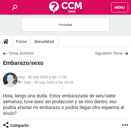
MENU
INICIO
FOROS
Foros
Sexualidad
SALUD
Tema Anterior
Siguiente Tema
Embarazo/sexo
FAMILIA
Katy
- 30 sep 2020 a las 11:26
NUTRICIÓN
Katy -
30 sep 2020 a las 20:59
Hola, tengo una duda. Estoy embarazada de seis/siete
BIENESTAR
semanas, tuve sexo sin protección y se vino dentro, eso
podría afectar mi embarazo o podría llegar otro esperma al
SEXUALIDAD
óvulo?
Compartir
GLOSARIO