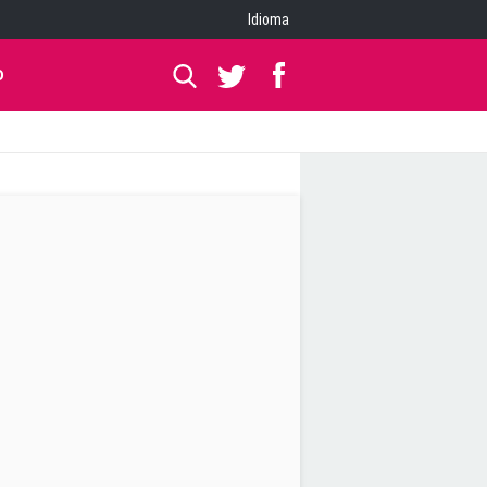
Idioma
O