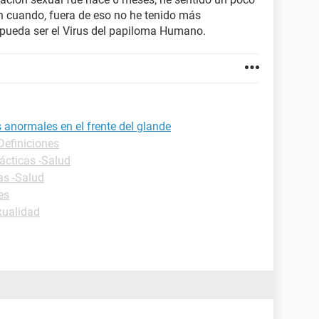
n cuando, fuera de eso no he tenido más
 pueda ser el Virus del papiloma Humano.
anormales en el frente del glande
Definiciones
ácticas -Salud
as -Salud
es
xualidad