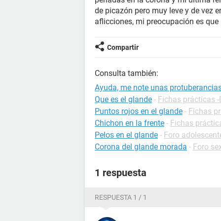
de picazón pero muy leve y de vez e
aflicciones, mi preocupación es que
Compartir
Consulta también:
Ayuda, me note unas protuberancias 
Que es el glande
-
Fichas prácticas -
Puntos rojos en el glande
-
Fichas pr
Chichon en la frente
-
Fichas práctic
Pelos en el glande
-
Foro adolescent
Corona del glande morada
-
Foro se
1 respuesta
RESPUESTA 1 / 1