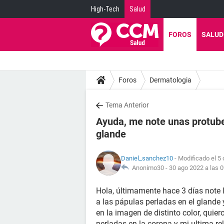
High-Tech
Salud
FOROS
SALUD
Foros
Dermatologia
Tema Anterior
Ayuda, me note unas protube
glande
Daniel_sanchez10
- Modificado el 5 
Anonimo30 -
30 ago 2022 a las 0
Hola, últimamente hace 3 días note 
a las pápulas perladas en el glande
en la imagen de distinto color, quie
perladas en la corona y mi ultima r