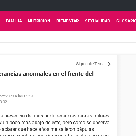
FAMILIA
NUTRICIÓN
BIENESTAR
SEXUALIDAD
GLOSARI
Siguiente Tema
rancias anormales en el frente del
oct 2020 a las 05:54
9:02
la presencia de unas protuberancias raras similares
 y un poco más abajo de este, pero como se observa
ro aclarar que hace años me salieron pápulas
elación sexual fue hace 6 meses; he sentido un poco