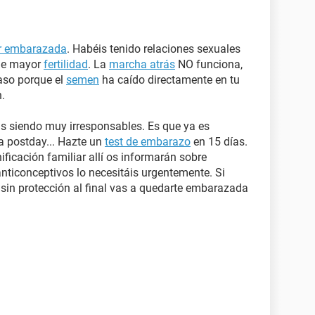
r embarazada
. Habéis tenido relaciones sexuales
 de mayor
fertilidad
. La
marcha atrás
NO funciona,
aso porque el
semen
ha caído directamente en tu
n.
áis siendo muy irresponsables. Es que ya es
a postday... Hazte un
test de embarazo
en 15 días.
ificación familiar allí os informarán sobre
ticonceptivos lo necesitáis urgentemente. Si
 sin protección al final vas a quedarte embarazada