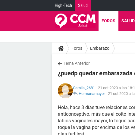
High-Tech
Salud
FOROS
SALUD
Foros
Embarazo
Tema Anterior
¿puedp quedar embarazada d
Camila_2681
- 21 oct 2020 a las 18:
Hermanamayor
-
21 oct 2020 a l
Hola, hace 3 días tuve relaciones 
anticonceptivo, más que el coito int
labios vaginales mayor, lo toque pa
toque la vagina por encima de los ve
días fertiles).