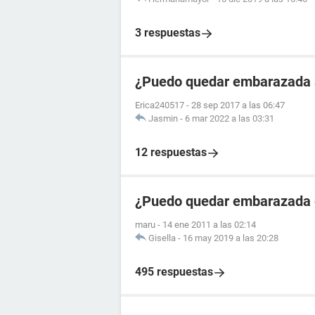
3 respuestas
¿Puedo quedar embarazada si
Erica240517
-
28 sep 2017 a las 06:47
Jasmin
-
6 mar 2022 a las 03:31
12 respuestas
¿Puedo quedar embarazada el
maru
-
14 ene 2011 a las 02:14
Gisella
-
16 may 2019 a las 20:28
495 respuestas