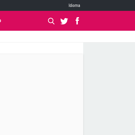
Idioma
O