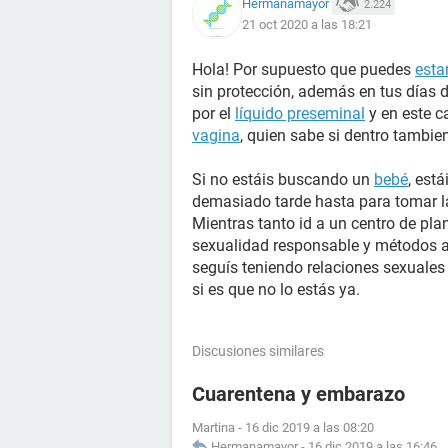
Hermanamayor
2.224
21 oct 2020 a las 18:21
Hola! Por supuesto que puedes
esta
sin protección, además en tus días
por el
líquido preseminal
y en este c
vagina
, quien sabe si dentro tambie
Si no estáis buscando un
bebé
, est
demasiado tarde hasta para tomar l
Mientras tanto id a un centro de plan
sexualidad responsable y métodos an
seguís teniendo relaciones sexuales
si es que no lo estás ya.
Discusiones similares
Cuarentena y embarazo
Martina
-
16 dic 2019 a las 08:20
Hermanamayor
-
16 dic 2019 a las 16:46