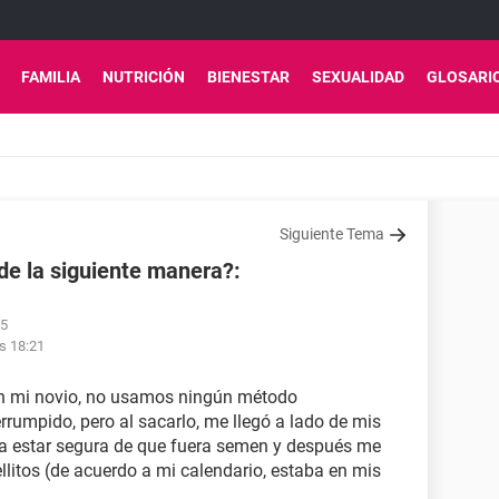
FAMILIA
NUTRICIÓN
BIENESTAR
SEXUALIDAD
GLOSARI
Siguiente Tema
e la siguiente manera?:
15
as 18:21
con mi novio, no usamos ningún método
errumpido, pero al sacarlo, me llegó a lado de mis
ra estar segura de que fuera semen y después me
llitos (de acuerdo a mi calendario, estaba en mis