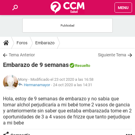
MENU
INICIO
FOROS
Foros
Embarazo
SALUD
Tema Anterior
Siguiente Tema
Embarazo de 9 semanas
Resuelto
FAMILIA
Mony
- Modificado el 23 oct 2020 a las 16:58
NUTRICIÓN
Hermanamayor
-
24 oct 2020 a las 14:31
Hola, estoy de 9 semanas de embarazo y no sabia que
BIENESTAR
tomar alchol perjudicaría a mi bebé tome 2 vasos de gancia
y anteriormente sin saber que estaba embarazada tome en 2
SEXUALIDAD
oportunidades de 3 a 4 vasos de frizze que tanto perjudique
a mi bebe
GLOSARIO