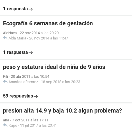
1 respuesta
Ecografía 6 semanas de gestación
AleNava
-
22 nov 2014 a las 20:20
Aída María
-
26 nov 2014 a las 11:47
1 respuesta
peso y estatura ideal de niña de 9 años
Pili
-
20 abr 2011 a las 10:54
AnastasiaRamrez
-
18 sep 2018 a las 20:23
59 respuestas
presion alta 14.9 y baja 10.2 algun problema?
ana
-
7 oct 2011 a las 17:11
Kapo
-
11 jul 2017 a las 20:41