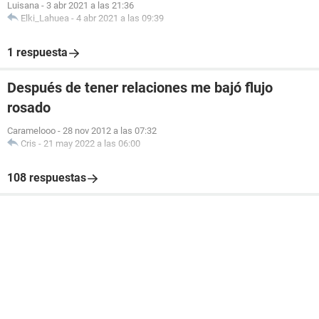
Luisana
-
3 abr 2021 a las 21:36
Elki_Lahuea
-
4 abr 2021 a las 09:39
1 respuesta
Después de tener relaciones me bajó flujo
rosado
Caramelooo
-
28 nov 2012 a las 07:32
Cris
-
21 may 2022 a las 06:00
108 respuestas