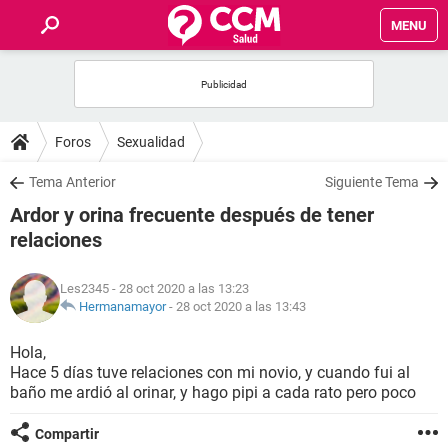
MENU
INICIO
FOROS
Foros
Sexualidad
SALUD
Tema Anterior
Siguiente Tema
Ardor y orina frecuente después de tener
FAMILIA
relaciones
NUTRICIÓN
Les2345
- 28 oct 2020 a las 13:23
Hermanamayor
-
28 oct 2020 a las 13:43
BIENESTAR
Hola,
Hace 5 días tuve relaciones con mi novio, y cuando fui al
SEXUALIDAD
baño me ardió al orinar, y hago pipi a cada rato pero poco
GLOSARIO
Compartir