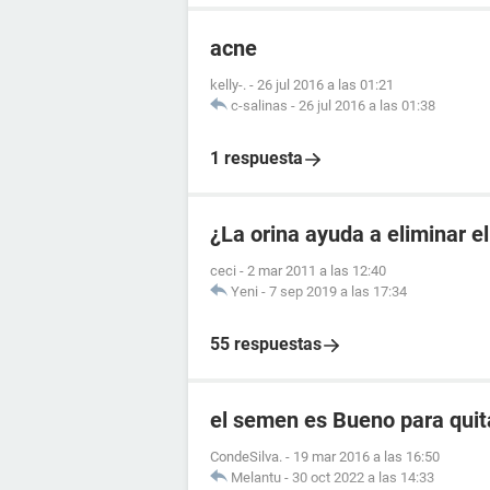
acne
kelly-.
-
26 jul 2016 a las 01:21
c-salinas
-
26 jul 2016 a las 01:38
1 respuesta
¿La orina ayuda a eliminar e
ceci
-
2 mar 2011 a las 12:40
Yeni
-
7 sep 2019 a las 17:34
55 respuestas
el semen es Bueno para quit
CondeSilva.
-
19 mar 2016 a las 16:50
Melantu
-
30 oct 2022 a las 14:33