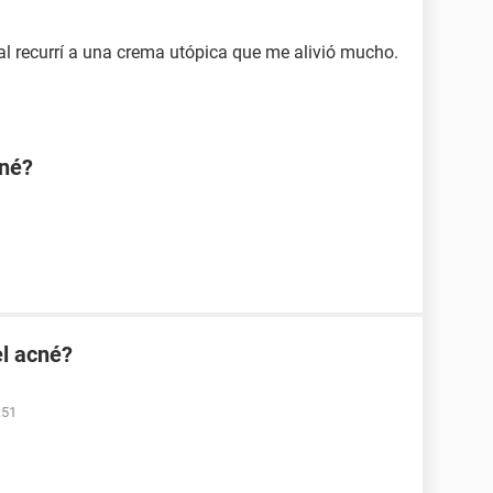
nal recurrí a una crema utópica que me alivió mucho.
cné?
el acné?
:51