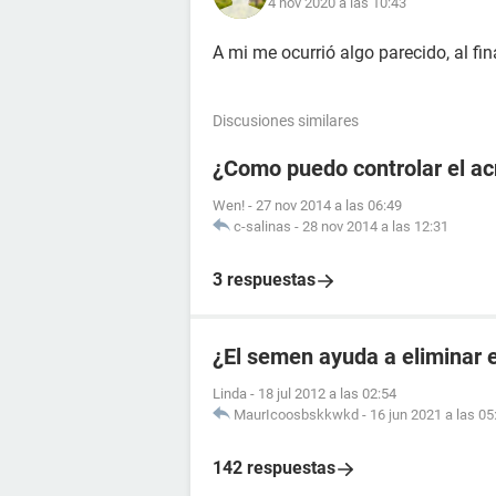
4 nov 2020 a las 10:43
A mi me ocurrió algo parecido, al fi
Discusiones similares
¿Como puedo controlar el a
Wen!
-
27 nov 2014 a las 06:49
c-salinas
-
28 nov 2014 a las 12:31
3 respuestas
¿El semen ayuda a eliminar 
Linda
-
18 jul 2012 a las 02:54
MaurIcoosbskkwkd
-
16 jun 2021 a las 05
142 respuestas