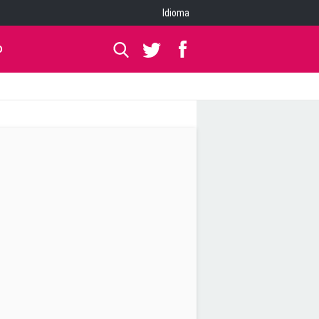
Idioma
O