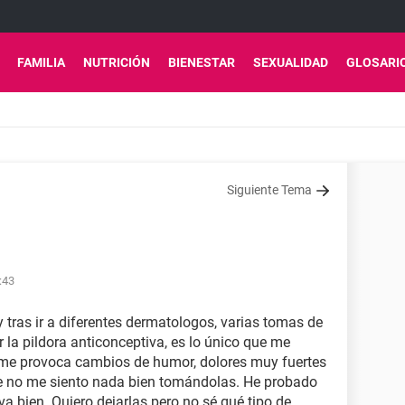
FAMILIA
NUTRICIÓN
BIENESTAR
SEXUALIDAD
GLOSARI
Siguiente Tema
:43
 tras ir a diferentes dermatologos, varias tomas de
r la pildora anticonceptiva, es lo único que me
ta me provoca cambios de humor, dolores muy fuertes
e no me siento nada bien tomándolas. He probado
a bien. Quiero dejarlas pero no sé qué tipo de