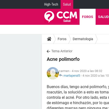
High-Tech
Salud
FOROS
SALUD
Foros
Dermatologia
Tema Anterior
Acne polimorfo
carmen
- 4 nov 2020 a las 08:32
martaperal5
-
4 nov 2020 a las 10
Buenos días, tengo acné polimorfo, y
roacután, la solución a esto es toma
controla el acné. Por otro lado, es
de estómago e hinchazón, por lo qu
diferentes marcas pero ninguna me v