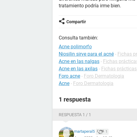
tratamiento podría irme bien.
Compartir
Consulta también:
Acne polimorfo
Niosilin sirve para el acné
-
Fichas p
Acne en las nalgas
-
Fichas práctica
Acne en las axilas
-
Fichas práctica
Foro acne
-
Foro Dermatologia
Acne
-
Foro Dermatologia
1 respuesta
RESPUESTA 1 / 1
martaperal5
1