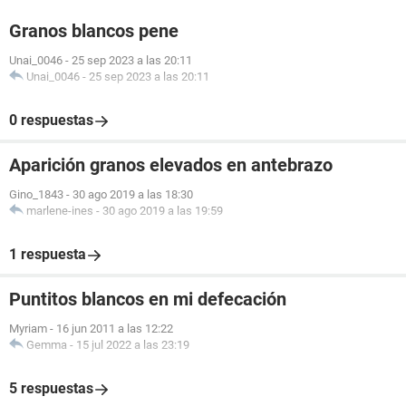
Granos blancos pene
Unai_0046
-
25 sep 2023 a las 20:11
Unai_0046
-
25 sep 2023 a las 20:11
0 respuestas
Aparición granos elevados en antebrazo
Gino_1843
-
30 ago 2019 a las 18:30
marlene-ines
-
30 ago 2019 a las 19:59
1 respuesta
Puntitos blancos en mi defecación
Myriam
-
16 jun 2011 a las 12:22
Gemma
-
15 jul 2022 a las 23:19
5 respuestas