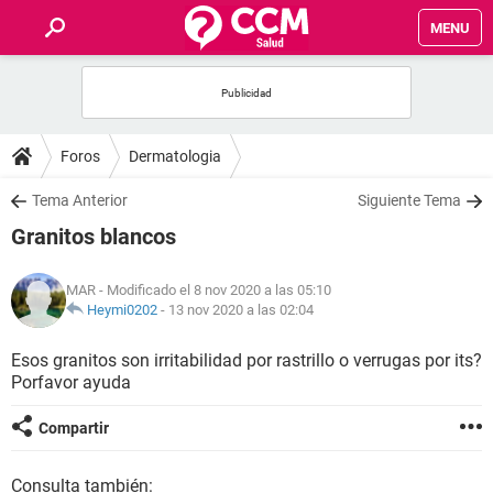
MENU
INICIO
FOROS
Foros
Dermatologia
SALUD
Tema Anterior
Siguiente Tema
Granitos blancos
FAMILIA
MAR
- Modificado el 8 nov 2020 a las 05:10
NUTRICIÓN
Heymi0202
-
13 nov 2020 a las 02:04
Esos granitos son irritabilidad por rastrillo o verrugas por its?
BIENESTAR
Porfavor ayuda
SEXUALIDAD
Compartir
GLOSARIO
Consulta también: