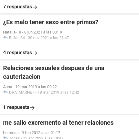
7 respuestas
¿Es malo tener sexo entre primos?
Natalia-18
-
8 jun 2021 a las 00:19
Rafael34
-
30 nov 2021 a las 21:47
4 respuestas
Relaciones sexuales despues de una
cauterizacion
Anna
-
19 mar 2019 a las 00:22
DRA. MARNET
-
19 mar 2019 a las 12:42
1 respuesta
me salio excremento al tener relaciones
hermosa
-
9 feb 2012 a las 01:17
Jonas
-
13 abr 2022 a las 19:47