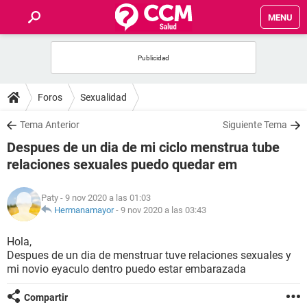
MENU
INICIO
FOROS
Foros
Sexualidad
SALUD
Tema Anterior
Siguiente Tema
Despues de un dia de mi ciclo menstrua tube
FAMILIA
relaciones sexuales puedo quedar em
NUTRICIÓN
Paty
- 9 nov 2020 a las 01:03
Hermanamayor
-
9 nov 2020 a las 03:43
BIENESTAR
Hola,
Despues de un dia de menstruar tuve relaciones sexuales y
SEXUALIDAD
mi novio eyaculo dentro puedo estar embarazada
GLOSARIO
Compartir