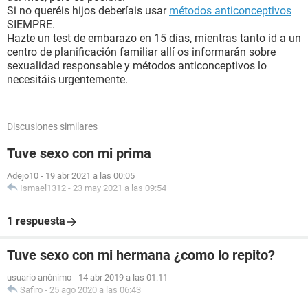
Si no queréis hijos deberíais usar
métodos anticonceptivos
SIEMPRE.
Hazte un test de embarazo en 15 días, mientras tanto id a un
centro de planificación familiar allí os informarán sobre
sexualidad responsable y métodos anticonceptivos lo
necesitáis urgentemente.
Discusiones similares
Tuve sexo con mi prima
Adejo10
-
19 abr 2021 a las 00:05
Ismael1312
-
23 may 2021 a las 09:54
1 respuesta
Tuve sexo con mi hermana ¿como lo repito?
usuario anónimo
-
14 abr 2019 a las 01:11
Safiro
-
25 ago 2020 a las 06:43