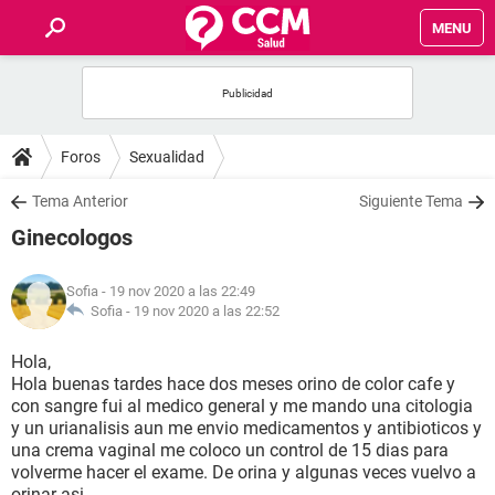
MENU
INICIO
FOROS
Foros
Sexualidad
SALUD
Tema Anterior
Siguiente Tema
Ginecologos
FAMILIA
Sofia
- 19 nov 2020 a las 22:49
NUTRICIÓN
Sofia -
19 nov 2020 a las 22:52
Hola,
BIENESTAR
Hola buenas tardes hace dos meses orino de color cafe y
con sangre fui al medico general y me mando una citologia
SEXUALIDAD
y un urianalisis aun me envio medicamentos y antibioticos y
una crema vaginal me coloco un control de 15 dias para
volverme hacer el exame. De orina y algunas veces vuelvo a
GLOSARIO
orinar asi