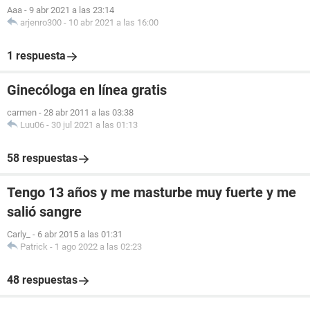
Aaa
-
9 abr 2021 a las 23:14
arjenro300
-
10 abr 2021 a las 16:00
1 respuesta
Ginecóloga en línea gratis
carmen
-
28 abr 2011 a las 03:38
Luu06
-
30 jul 2021 a las 01:13
58 respuestas
Tengo 13 años y me masturbe muy fuerte y me
salió sangre
Carly_
-
6 abr 2015 a las 01:31
Patrick
-
1 ago 2022 a las 02:23
48 respuestas