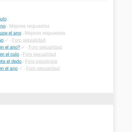
culo
ano
- Mejores respuestas
hupe el ano
- Mejores respuestas
no
✓
-
Foro sexualidad
en el ano?
✓
-
Foro sexualidad
en el culo
-
Foro sexualidad
eta el dedo
-
Foro psicología
en el ano
✓
-
Foro sexualidad