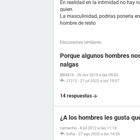
En realidad en la intimidad no hay 
quien.
La masculinidad, podrías ponerla en
hombre de resto
Discusiones similares
Porque algunos hombres nos 
nalgas
BB3816
-
26 nov 2019 a las 09:03
J1212
-
27 jul 2022 a las 19:57
14 respuestas
¿A los hombres les gusta que
camacho
-
8 jul 2012 a las 11:18
Sofia
-
27 ago 2023 a las 14:28