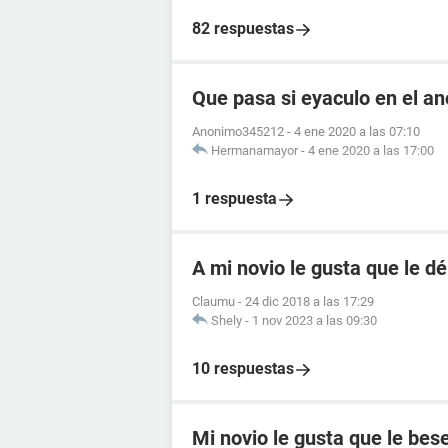
82 respuestas
Que pasa si eyaculo en el an
Anonimo345212
-
4 ene 2020 a las 07:10
Hermanamayor
-
4 ene 2020 a las 17:00
1 respuesta
A mi novio le gusta que le d
Claumu
-
24 dic 2018 a las 17:29
Shely
-
1 nov 2023 a las 09:30
10 respuestas
Mi novio le gusta que le bes