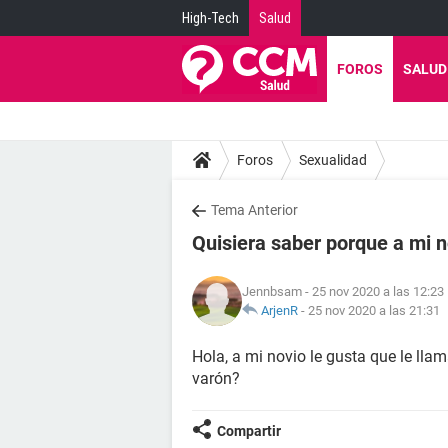
High-Tech
Salud
FOROS
SALUD
Foros
Sexualidad
Tema Anterior
Quisiera saber porque a mi n
Jennbsam
- 25 nov 2020 a las 12:23
ArjenR
-
25 nov 2020 a las 21:31
Hola, a mi novio le gusta que le lla
varón?
Compartir