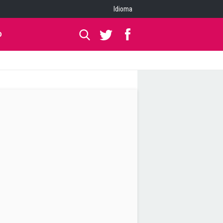
Idioma
O